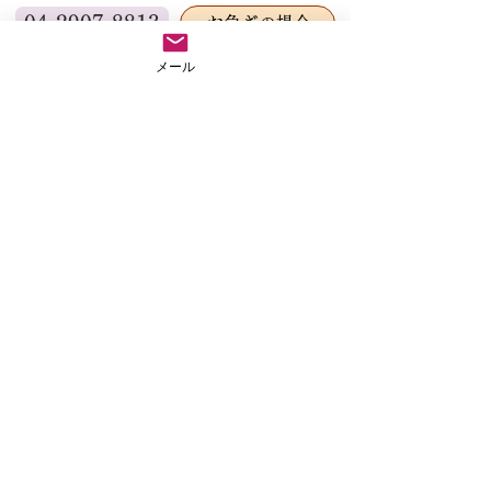
して、皆様に重大な
04-2907-8813
お急ぎの場合
をおかけすることと
※お参りで留守にすることがありますので、留守番電話に用
メール
心よりお詫び申しあ
件と連絡先を入れてくだされば折り返しご連絡いたします。
す。 超法寺始まっ
サイトマップ
初めてのことで驚い
ホーム
す。 他寺院で聞く
超法寺について
住職ブログ
常は講師の都合でキ
住職紹介
住職のおススメ
ルする時は講師が代
見つけて・・・とい
関連機関紹介
よくあるご質問
礼儀だそうです。 
葬儀・法事相談
葬儀や法事関連
法事の申込方法
お墓関連
葬儀について
アクセス
ペットちゃんの仏事
お問合せ
生前法名(帰敬式)
公式ラインでの葬儀・法事の申し込み、各種ご
相談も承っております。