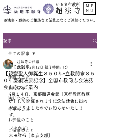
いるま布教所
ME
超 法 寺
NU
​※法事・葬儀のご相談など気兼ねなくご連絡ください。
記事
全ての記事
超法寺の住職
全ての記事
2023年2月12日
読了時間: 1分
【親鸞聖人御誕生８５０年•立教開宗８５
住職ブログ
０年慶讃法要記念】全国布教同志会法話
会出向のご案内
お知らせ
4月１４日、京都顕道会館［京都教区教務
法話会のこと
所］にて開催されます記念法話会に出向
が決まりましたのでお知らせいたしま
行事のこと
す。
お葬儀のこと
〈出向者〉
ご法事のこと
末田雅裕［東京支部］