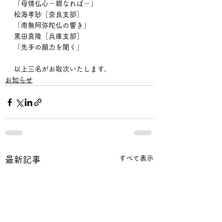
「母情仏心〜親なれば〜」
松海孝玅［奈良支部］
「南無阿弥陀仏の響き」
黒田真隆［兵庫支部］
「先手の願力を聞く」
以上三名がお取次いたします。
お知らせ
すべて表示
最新記事