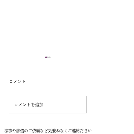
宗祖降誕会（安穏
会）中止のお知ら
コメント
本日の法要はご講師
の出講キャンセルと
秋季彼岸法要講師依頼
葬儀へ行くため残念
コメントを追加…
中止とさせていただ
す。いわゆるドタキ
大変困った事態にな
法事や葬儀のご依頼など気兼ねなくご連絡ださい
た。 お寺を預かる