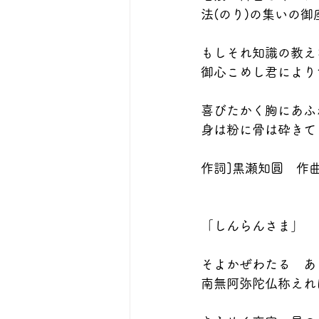
法(のり)の集いの
もしそれ知識の教え
御心こめし君により
喜びたかく胸にあふ
身は粉に骨は砕きて
作詞]黒瀬知圓　作
「しんらんさま」
そよかぜわたる　あ
南無阿弥陀仏称えれ