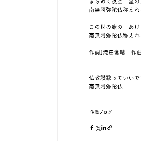
きらめく夜空　星の
南無阿弥陀仏称えれ
この世の旅の　あけ
南無阿弥陀仏称えれ
作詞]滝田常晴　作曲
仏教讃歌っていいで
南無阿弥陀仏
住職ブログ