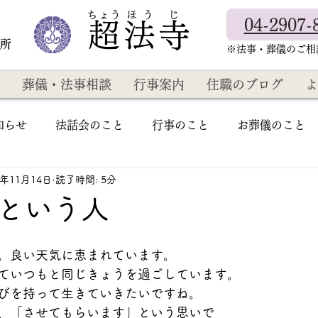
​ちょう ほ う じ
04-2907-
超法寺
教所
​※法事・葬儀のご
葬儀・法事相談
行事案内
住職のブログ
よ
知らせ
法話会のこと
行事のこと
お葬儀のこと
3年11月14日
読了時間: 5分
という人
。良い天気に恵まれています。
ていつもと同じきょうを過ごしています。
びを持って生きていきたいですね。
、「させてもらいます」という思いで