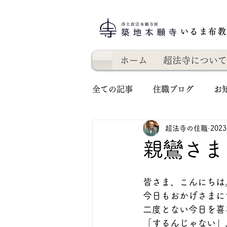
いるま布
ホーム
超法寺について
全ての記事
住職ブログ
お
超法寺の住職
202
親鸞さま
皆さま、こんにちは
今日もおかげさまに
二度とない今日を喜
「するんじゃない」