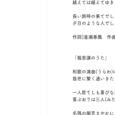
越えては越えてゆき
長い旅時の果てでし
夕日のような人でし
作詞]釜瀬春鳳　作
「報恩講のうた」
和歌の浦曲(うらわ
我世に繁く通いきた
一人居てしも喜びな
喜ぶおりは三人(み
名残の御言さやかに