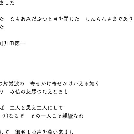
ました
た　なもあみだぶつと目を閉じた　しんらんさまであり
た
曲]升田徳一
)の片男波の　寄せかけ寄せかけかえる如く
り　み仏の慈悲つたえなまし
ば　二人と思え二人にして
たり)なるぞ　その一人こそ親鸞なれ
して　御名よぶ声を慕い来まし