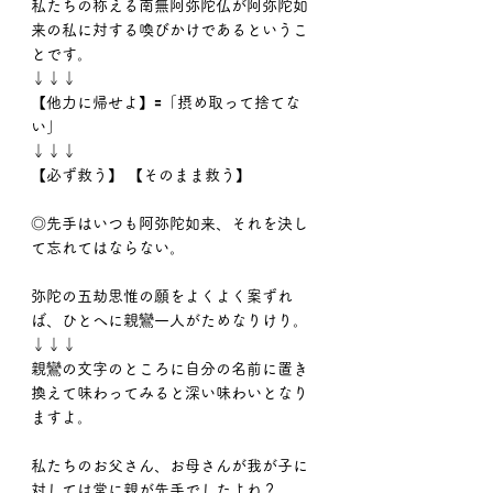
私たちの称える南無阿弥陀仏が阿弥陀如
来の私に対する喚びかけであるというこ
とです。
↓↓↓
【他力に帰せよ】🟰「摂め取って捨てな
い」
↓↓↓
【必ず救う】 【そのまま救う】
◎先手はいつも阿弥陀如来、それを決し
て忘れてはならない。
弥陀の五劫思惟の願をよくよく案ずれ
ば、ひとへに親鸞一人がためなりけり。
↓↓↓
親鸞の文字のところに自分の名前に置き
換えて味わってみると深い味わいとなり
ますよ。
私たちのお父さん、お母さんが我が子に
対しては常に親が先手でしたよね？