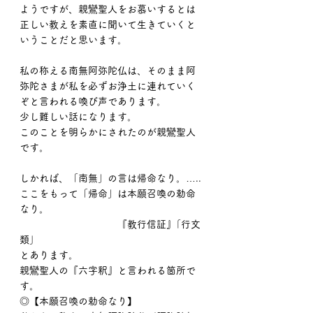
ようですが、親鸞聖人をお慕いするとは
正しい教えを素直に聞いて生きていくと
いうことだと思います。
私の称える南無阿弥陀仏は、そのまま阿
弥陀さまが私を必ずお浄土に連れていく
ぞと言われる喚び声であります。
少し難しい話になります。
このことを明らかにされたのが親鸞聖人
です。
しかれば、「南無」の言は帰命なり。…..
ここをもって「帰命」は本願召喚の勅命
なり。
                                   『教行信証』｢行文
類｣
とあります。
親鸞聖人の『六字釈』と言われる箇所で
す。
◎【本願召喚の勅命なり】