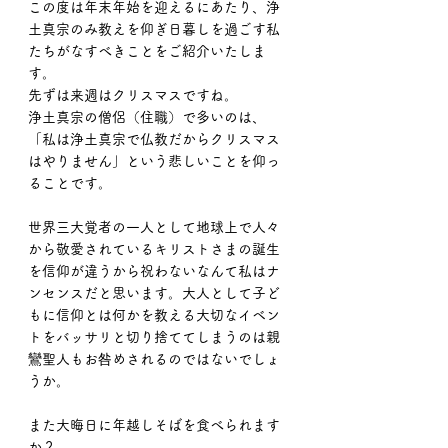
この度は年末年始を迎えるにあたり、浄
土真宗のみ教えを仰ぎ日暮しを過ごす私
たちがなすべきことをご紹介いたしま
す。
先ずは来週はクリスマスですね。
浄土真宗の僧侶（住職）で多いのは、
「私は浄土真宗で仏教だからクリスマス
はやりません」という悲しいことを仰っ
ることです。
世界三大覚者の一人として地球上で人々
から敬愛されているキリストさまの誕生
を信仰が違うから祝わないなんて私はナ
ンセンスだと思います。大人として子ど
もに信仰とは何かを教える大切なイベン
トをバッサリと切り捨ててしまうのは親
鸞聖人もお咎めされるのではないでしょ
うか。
また大晦日に年越しそばを食べられます
か？