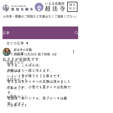
いるま布教所
ME
超 法 寺
NU
​※法事・葬儀のご相談など気兼ねなくご連絡ください。
記事
全ての記事
超法寺の住職
全ての記事
2024年12月20日
読了時間: 4分
仏さまが全部先です
住職ブログ
皆さま、こんばんは。
今夜はまた一段と冷えます。
お知らせ
いよいよ雪が降りそうな寒さです。
法話会のこと
皆さまは冬タイヤへの交換は済みました
でしょうか。小雪でも夏タイヤは危険で
行事のこと
す。
お葬儀のこと
雪道は「急ハンドル、急ブレーキは厳
禁」ですよ。
ご法事のこと