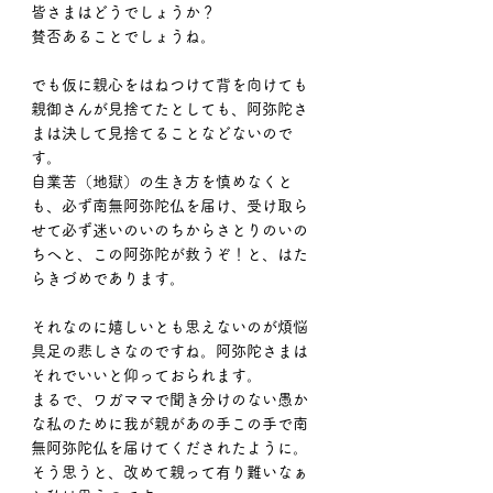
皆さまはどうでしょうか？
賛否あることでしょうね。
でも仮に親心をはねつけて背を向けても
親御さんが見捨てたとしても、阿弥陀さ
まは決して見捨てることなどないので
す。
自業苦（地獄）の生き方を慎めなくと
も、必ず南無阿弥陀仏を届け、受け取ら
せて必ず迷いのいのちからさとりのいの
ちへと、この阿弥陀が救うぞ！と、はた
らきづめであります。
それなのに嬉しいとも思えないのが煩悩
具足の悲しさなのですね。阿弥陀さまは
それでいいと仰っておられます。
まるで、ワガママで聞き分けのない愚か
な私のために我が親があの手この手で南
無阿弥陀仏を届けてくだされたように。
そう思うと、改めて親って有り難いなぁ