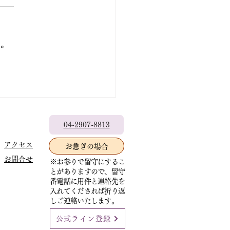
お知らせ
の法要はご講師の急遽の出講
い。
ンセルと住職が葬儀へ行くた
念ながら中止とさせていただ
す。いわゆるドタキャンで大
った事態になりました。 お
預かる住職として、皆様に重
ご迷惑をおかけすることとな
心よりお詫び申しあげます。
04-2907-8813
寺始まって以来初めてのこと
いています。 他寺院で聞く
アクセス
お急ぎの場合
通常は講師の都合でキャンセ
お問合せ
※お参りで留守にするこ
る時は講師が代わりを見つけ
とがありますので、留守
・・というのが礼儀だそうで
番電話に用件と連絡先を
入れてくだされば折り返
 直
しご連絡いたします。
公式ライン登録