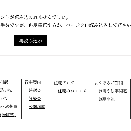
止の
メントが読み込まれませんでした。
本日
お手数ですが、再度接続するか、ページを再読み込みしてださ
キャ
秋季彼岸法要講師依頼
め残
きま
再読み込み
変困
寺を
大な
り衷
超法
で驚
相談
行事案内
住職ブログ
よくあるご質問
と、
込方法
法話会
住職のおススメ
葬儀や法事関連
ルす
いて
写経会
お墓関連
て・
ゃんの仏事
公開講座
す。
(帰敬式)