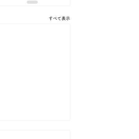
すべて表示
降誕会（安穏法話会）中