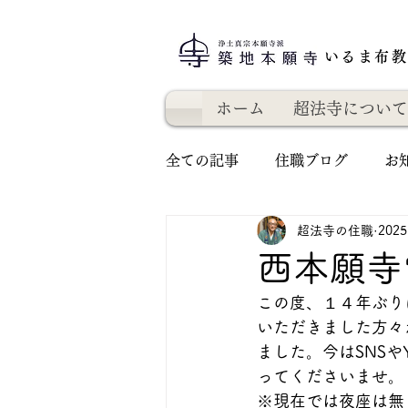
いるま布
ホーム
超法寺について
全ての記事
住職ブログ
お
超法寺の住職
202
西本願寺
この度、１４年ぶり
いただきました方々
ました。今はSNSや
ってくださいませ。
※現在では夜座は無