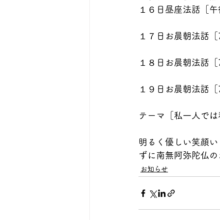
１６日昼座法話［午
１７日お晨朝法話［
１８日お晨朝法話［
１９日お晨朝法話［
テーマ［私一人では
明るく優しい笑顔い
ずに南無阿弥陀仏の
お知らせ