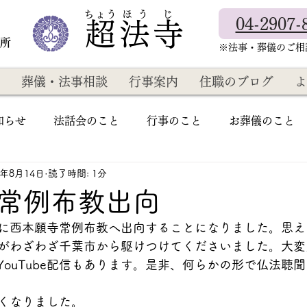
​ちょう ほ う じ
04-2907-
超法寺
教所
​※法事・葬儀のご
葬儀・法事相談
行事案内
住職のブログ
よ
知らせ
法話会のこと
行事のこと
お葬儀のこと
5年8月14日
読了時間: 1分
常例布教出向
に西本願寺常例布教へ出向することになりました。思え
がわざわざ千葉市から駆けつけてくださいました。大変
YouTube配信もあります。是非、何らかの形で仏法聴
くなりました。