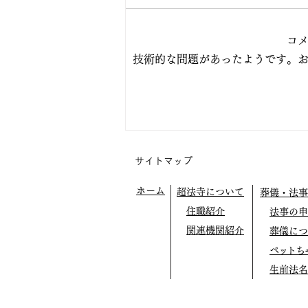
⭕️九日（日曜）の写経会は、遠
方での新盆参りがあるため休会し
コ
ます。 七日（金曜）正行寺布教
技術的な問題があったようです。
［宇都宮市泉町］13時30分〜
（40分2席） 二十二日（土曜）
14時〜盂蘭盆（歓喜会）法要
超法寺本堂にて
講師/艸香雄道師
［群馬県藤岡市・西蓮寺住職・布
サイトマップ
教使］ 二十四日（月曜）正満寺
南柏分院布教［千葉県柏市］10
ホーム
超法寺について
葬儀・法事
時〜40分一席
住職紹介
法事の申
関連機関紹介
葬儀につ
ペットち
生前法名