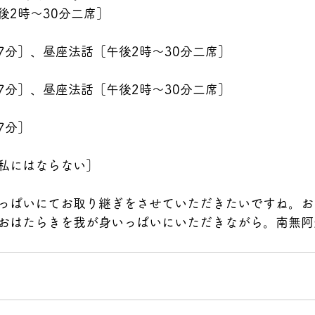
後2時〜30分二席］
7分］、昼座法話［午後2時〜30分二席］
7分］、昼座法話［午後2時〜30分二席］
7分］
私にはならない］
っぱいにてお取り継ぎをさせていただきたいですね。お
おはたらきを我が身いっぱいにいただきながら。南無阿