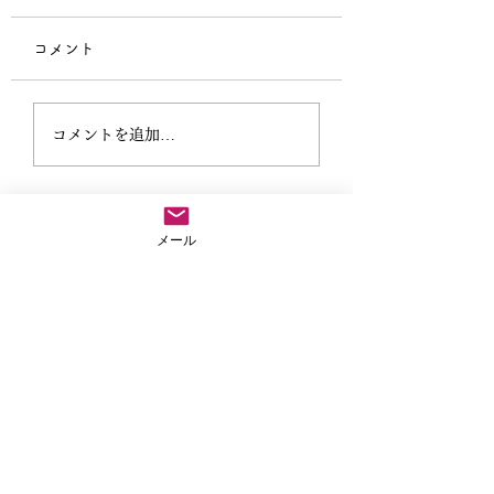
コメント
仏教テレフォン相談
外に出なきゃもっ
コメントを追加…
ない
法事や葬儀のご依頼など気兼ねなくご連絡ださい
メール
04-2907-8813
お急ぎの場合
※お参りで留守にすることがありますので、留守番電話に用
件と連絡先を入れてくだされば折り返しご連絡いたします。
サイトマップ
ホーム
超法寺について
住職ブログ
住職紹介
住職のおススメ
関連機関紹介
よくあるご質問