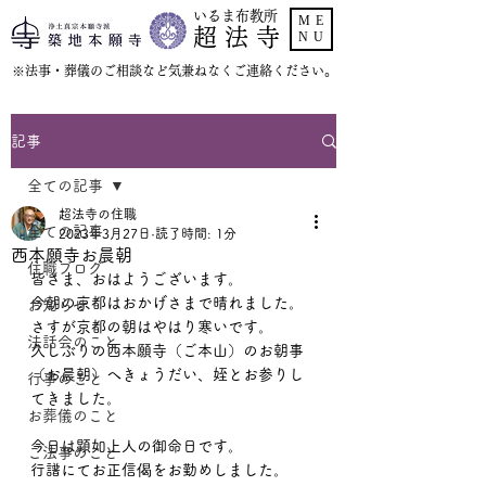
いるま布教所
ME
超 法 寺
NU
​※法事・葬儀のご相談など気兼ねなくご連絡ください。
記事
全ての記事
超法寺の住職
全ての記事
2023年3月27日
読了時間: 1分
西本願寺お晨朝
住職ブログ
皆さま、おはようございます。
今朝の京都はおかげさまで晴れました。
お知らせ
さすが京都の朝はやはり寒いです。
法話会のこと
久しぶりの西本願寺（ご本山）のお朝事
（お晨朝）へきょうだい、姪とお参りし
行事のこと
てきました。
お葬儀のこと
今日は顕如上人の御命日です。
ご法事のこと
行譜にてお正信偈をお勤めしました。