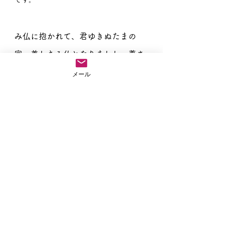
み仏に抱かれて、君ゆきぬたまの
家、美しきみ仏となりましし、尊さ
よ
メール
たまの家とは、お浄土のことです。
南無阿弥陀仏
住職ブログ
お葬儀のこと
すべて表示
最新記事