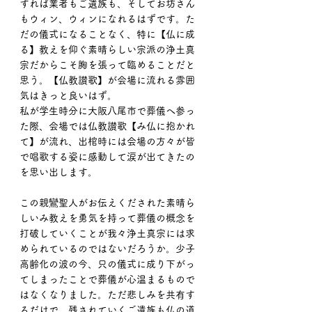
すれば業者もご遺族も、そしてお坊さん
もウィン、ウィンになれるはずです。た
だの儀式になることなく、特に【仏に成
る】教えを仰ぐ素晴らしい宗派の浄土真
宗だからこそ胸を張って臨めることだと
思う。【仏教讃歌】が会場に流れる雰囲
気はきっと良いはず。
私が学生時分に大阪八尾市で葬儀へ参っ
た際、会場では仏教讃歌【み仏に抱かれ
て】が流れ、出棺時には会場の方々が皆
で唱歌する姿に感動して涙が出てきたの
を思い出します。
この親鸞聖人がお伝えくだされた素晴ら
しいみ教えを勇気を持って葬儀の概念を
打破していくことが我々浄土真宗には求
められているのではないだろうか。少子
高齢化の波の今、只の儀式に成り下がっ
てしまったことで葬儀が心温まるもので
はなくなりました。ただ悲しみを共有す
るだけで、残されていくご遺族も仏の道