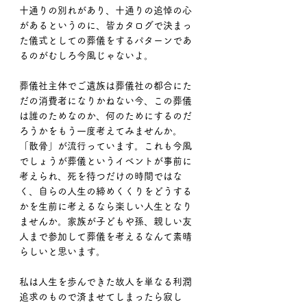
十通りの別れがあり、十通りの追悼の心
があるというのに、皆カタログで決まっ
た儀式としての葬儀をするパターンであ
るのがむしろ今風じゃないよ。
葬儀社主体でご遺族は葬儀社の都合にた
だの消費者になりかねない今、この葬儀
は誰のためなのか、何のためにするのだ
ろうかをもう一度考えてみませんか。
「散骨」が流行っています。これも今風
でしょうが葬儀というイベントが事前に
考えられ、死を待つだけの時間ではな
く、自らの人生の締めくくりをどうする
かを生前に考えるなら楽しい人生となり
ませんか。家族が子どもや孫、親しい友
人まで参加して葬儀を考えるなんて素晴
らしいと思います。
私は人生を歩んできた故人を単なる利潤
追求のもので済ませてしまったら寂し