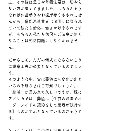
上、その後は忌日や年回法要は一切やら
ない方が増えてきました。もちろんそう
なればお盆参りやお彼岸参りもされませ
んから、僧侶派遣業者はお困りになられ
ていて私たち僧侶に働きかけをされます
が、もちろん私たち僧侶もご法事が無く
なることは死活問題にもなりかねませ
ん。
だからこそ、ただの儀式にならないよう
に鋭意工夫が必要となっているのでしょ
う。
そのような中、実は葬儀にも変化が出て
いるのを皆さまはご存知でしょうか。
「終活」が言われて久しいですか、既に
アメリカでは、葬儀は［生前の段階でオ
ーダーメイドの契約をして業者が執行す
る］ものが主流となっているのだそうで
す。
ということは、この流れは日本でもそう