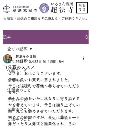
いるま布教所
ME
超 法 寺
NU
​※法事・葬儀のご相談など気兼ねなくご連絡ください。
記事
全ての記事
超法寺の住職
全ての記事
2023年10月22日
読了時間: 5分
自分葬のススメ
住職ブログ
皆さま、おはようございます。
今朝も良いお天気に恵まれました。
お知らせ
今日は瑞穂町で葬儀へ参らせていただき
法話会のこと
ます、
悲しみの場をいかに私なりに寄り添える
行事のこと
かを考えています。今日は繰り上げての
お葬儀のこと
四十九日も勤めさせていただきます。
初めての経験ですが、最近は葬儀も一日
ご法事のこと
葬だったり火葬式と簡素化され、その