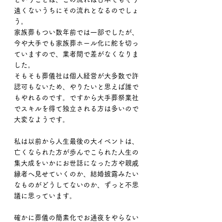
遠くないうちにその流れとなるのでしょ
う。
家族葬もつい数年前では一部でしたが、
今や大手でも家族葬ホール化に舵を切っ
ていますので、業者間で差がなくなりま
した。
そもそも葬儀社は個人経営が大多数で許
認可もないため、やりたいと思えば誰で
もやれるのです。ですから大手葬祭業社
でスキルを得て独立される方は多いので
大変なようです。
私は以前から人生最後の大イベントは、
亡くなられた方が歩んでこられた人生の
集大成をいかにお世話になった方や親戚
縁者へ見せていくのか、結婚披露みたい
なものがどうしてないのか、ずっと不思
議に思っています。
確かに葬儀の簡素化でお通夜をやらない