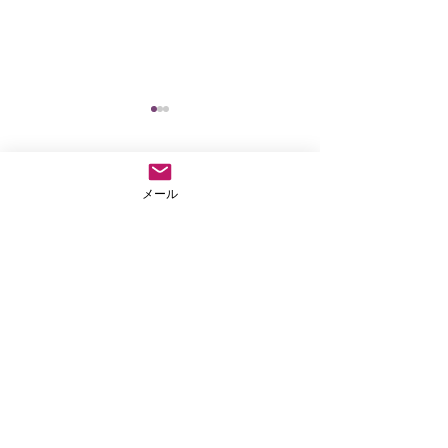
コメント
メール
仏教テレフォン相
阿弥陀の眼の中で生き
コメントを追加…
てみよう
法事や葬儀のご依頼など気兼ねなくご連絡ださい
04-2907-8813
お急ぎの場合
※お参りで留守にすることがありますので、留守番電話に用
件と連絡先を入れてくだされば折り返しご連絡いたします。