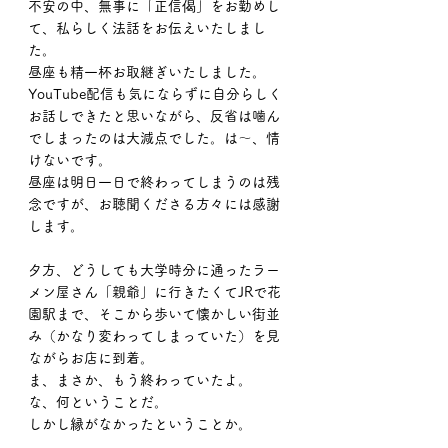
不安の中、無事に「正信偈」をお勤めし
て、私らしく法話をお伝えいたしまし
た。
昼座も精一杯お取継ぎいたしました。
YouTube配信も気にならずに自分らしく
お話しできたと思いながら、反省は噛ん
でしまったのは大減点でした。は〜、情
けないです。
昼座は明日一日で終わってしまうのは残
念ですが、お聴聞くださる方々には感謝
します。
夕方、どうしても大学時分に通ったラー
メン屋さん「親爺」に行きたくてJRで花
園駅まで、そこから歩いて懐かしい街並
み（かなり変わってしまっていた）を見
ながらお店に到着。
ま、まさか、もう終わっていたよ。
な、何ということだ。
しかし縁がなかったということか。