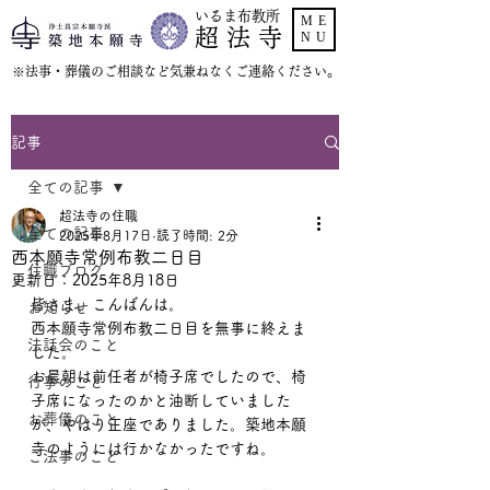
いるま布教所
ME
超 法 寺
NU
​※法事・葬儀のご相談など気兼ねなくご連絡ください。
記事
全ての記事
超法寺の住職
全ての記事
2025年8月17日
読了時間: 2分
西本願寺常例布教二日目
住職ブログ
更新日：
2025年8月18日
皆さま、こんばんは。
お知らせ
西本願寺常例布教二日目を無事に終えま
法話会のこと
した。
お晨朝は前任者が椅子席でしたので、椅
行事のこと
子席になったのかと油断していました
お葬儀のこと
が、やはり正座でありました。築地本願
寺のようには行かなかったですね。
ご法事のこと