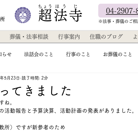
​ちょう ほ う じ
04-2907-
超法寺
教所
​※法事・葬儀のご
葬儀・法事相談
行事案内
住職のブログ
よ
知らせ
法話会のこと
行事のこと
お葬儀のこと
2年5月23日
読了時間: 2分
ってきました
すね。
の活動報告と予算決算、活動計画の発表がありました。
教所）ですが新参者のため