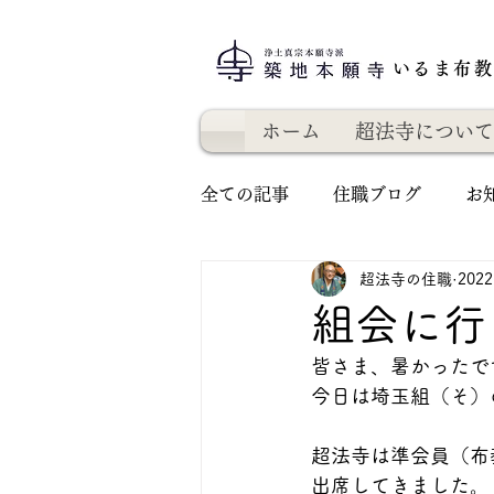
いるま布
ホーム
超法寺について
全ての記事
住職ブログ
お
超法寺の住職
202
組会に行
皆さま、暑かったで
今日は埼玉組（そ）
超法寺は準会員（布
出席してきました。