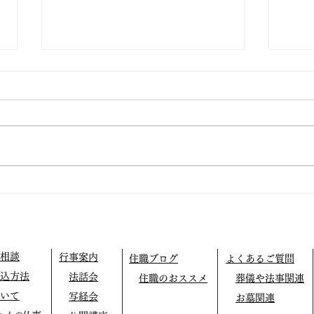
仏教テレフォン相談
外に
相談
行事案内
住職ブログ
よくあるご質問
込方法
法話会
住職のおススメ
葬儀や法事関連
いて
写経会
お墓関連