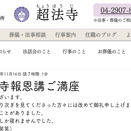
​ちょう ほ う じ
04-2907-
超法寺
教所
​※法事・葬儀のご
葬儀・法事相談
行事案内
住職のブログ
よ
知らせ
法話会のこと
行事のこと
お葬儀のこと
1年11月16日
読了時間: 1分
寺報恩講ご満座
ざいます。
り次ぎを見てくださった方々には改めて御礼申し上げま
ことがありました。
しか寝れませんでした。
笑笑）