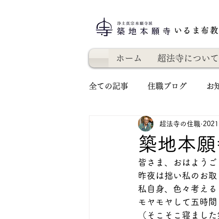
いるま布
ホーム
超法寺について
全ての記事
住職ブログ
お
超法寺の住職
202
築地本願
皆さま、おはようご
昨夜は拙い私のお取
私自身、色々考える
モヤモヤして五時間
（そこそこ寝ました