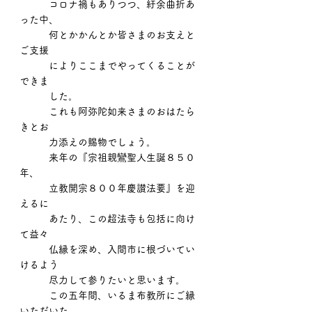
　　　コロナ禍もありつつ、紆余曲折あ
った中、
　　　何とかかんとか皆さまのお支えと
ご支援
　　　によりここまでやってくることが
できま
　　　した。
　　　これも阿弥陀如来さまのおはたら
きとお
　　　力添えの賜物でしょう。
　　　来年の『宗祖親鸞聖人生誕８５０
年、
　　　立教開宗８００年慶讃法要』を迎
えるに
　　　あたり、この超法寺も包括に向け
て益々
　　　仏縁を深め、入間市に根づいてい
けるよう
　　　尽力して参りたいと思います。
　　　この五年間、いるま布教所にご縁
いただいた