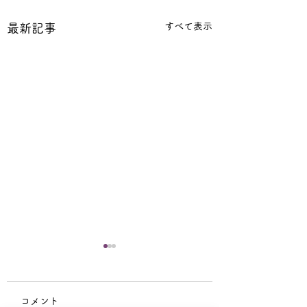
すべて表示
最新記事
宗祖降誕会（安穏
会）中止のお知ら
コメント