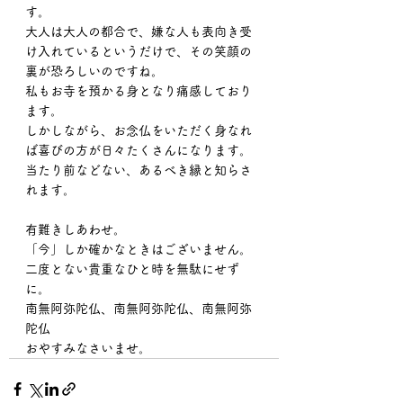
す。
大人は大人の都合で、嫌な人も表向き受
け入れているというだけで、その笑顔の
裏が恐ろしいのですね。
私もお寺を預かる身となり痛感しており
ます。
しかしながら、お念仏をいただく身なれ
ば喜びの方が日々たくさんになります。
当たり前などない、あるべき縁と知らさ
れます。
有難きしあわせ。
「今」しか確かなときはございません。
二度とない貴重なひと時を無駄にせず
に。
南無阿弥陀仏、南無阿弥陀仏、南無阿弥
陀仏
おやすみなさいませ。