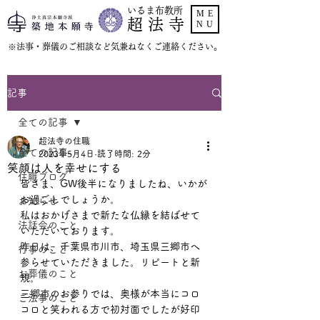
いるま布教所
ME
超 法 寺
NU
​※法事・葬儀のご相談など気兼ねなくご連絡ください。
記事
全ての記事
超法寺の住職
全ての記事
2023年5月4日
読了時間: 2分
笑顔は人を幸せにする
住職ブログ
皆さま、GW後半になりましたね、いかが
お過ごしでしょうか。
お知らせ
私はおかげさまで新たな仏縁を結ばせて
法話会のこと
いただいております。
昨日は、千葉県市川市、埼玉県三郷市へ
行事のこと
参らせていただきました。リピートと新
お葬儀のこと
規。
三郷市のお参りでは、奥様が本当にコロ
ご法事のこと
コロと笑われる方で初対面でしたが好印