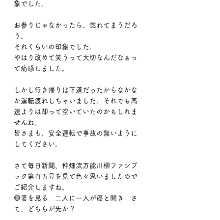
象でした。
お参りじゃなかったら、惚れてまうだろ
う。
それくらいの印象でした。
やはり改めて笑うって大切なんだなぁっ
て痛感しました。
しかし行き帰りは下道だったからなかな
か運転疲れしちゃいました。それでも高
速よりは却って空いていたのかもしれま
せんね。
皆さまも、安全運転で事故の無いように
してください。
さて毎日新聞、仲畑流万能川柳ファンブ
ック第百五号を見て色々思いましたので
ご紹介しますね。
🔴妻を見る　二人に一人が癌と聞き　さ
て、どちらが先か？