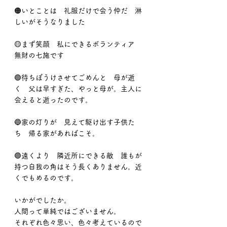
🟠いとことは　礼服だけで会う仲だ　淋
しいがそうなりました
🟡まず笑顔　私にできるボランティア　
無財の七施です
🟢待ちぼうけさせてごめんと　母が逝
く　父は早すぎた、やっと母が。主人に
会えると逝ったのです。
🔵家の灯りが　見えて駆け出す子供た
ち　帰る家があればこそ。
🟣遠くより　隣近所にできる敵　誰もが
持つ自我の角はそう長くありません。近
くでもめるのです。
いかがでしたか。
人間って単純ではございません。
それぞれ色々思い、色々考えているので