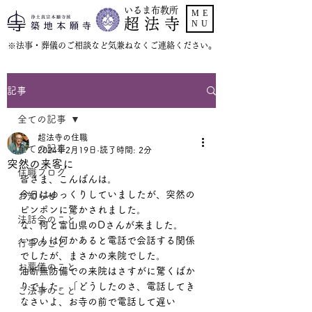
いるま布教所
ME
超 法 寺
NU
​※法事・葬儀のご相談など気兼ねなくご連絡ください。
記事
全ての記事
超法寺の住職
全ての記事
2024年2月19日
読了時間: 2分
突然の来客に
住職ブログ
皆さま、こんばんは。
今日はゆっくりしていましたが、突然の
お知らせ
ピンポンに驚かされました。
法話会のこと
な、何と富山県のDさんが来ました。
いつもは何かあると電話で会話する関係
行事のこと
でしたが、まさかの来院でした。
お葬儀のこと
油断無防備での来院はさすがに驚くばか
りでした。「どうしたのさ、電話してき
ご法事のこと
なさいよ、お寺の前で電話して遅い