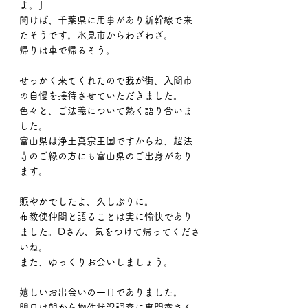
よ。」
聞けば、千葉県に用事があり新幹線で来
たそうです。氷見市からわざわざ。
帰りは車で帰るそう。
せっかく来てくれたので我が街、入間市
の自慢を接待させていただきました。
色々と、ご法義について熱く語り合いま
した。
富山県は浄土真宗王国ですからね、超法
寺のご縁の方にも富山県のご出身があり
ます。
賑やかでしたよ、久しぶりに。
布教使仲間と語ることは実に愉快であり
ました。Dさん、気をつけて帰ってくださ
いね。
また、ゆっくりお会いしましょう。
嬉しいお出会いの一日でありました。
明日は朝から物件状況調査に専門家さん