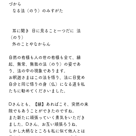
づから
   なる法（のり）のみすがた
   耳に聞き  目に見ること一つだに  法
（のり）
   外のことやなからん
自然の有様も人の世の有様も全て、縁
起、無常、無我の法（のり）の姿であ
り、法の中の現象であります。
お釈迦さまはこの法を悟り、法に目覚め
自分と同じ悟りの身（仏）になる道を私
たちに勧めてくださいました。
Dさんとも、【縁】あればこそ、突然の来
院でもあうことができたのですね。
また新たに頑張っていく勇気をいただき
ました。Dさん、お互い頑張ろうね。
しかし大柄なところも私に似て他人とは