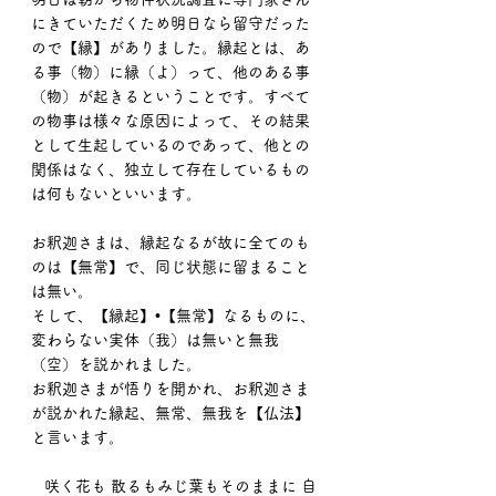
にきていただくため明日なら留守だった
ので【縁】がありました。縁起とは、あ
る事（物）に縁（よ）って、他のある事
（物）が起きるということです。すべて
の物事は様々な原因によって、その結果
として生起しているのであって、他との
関係はなく、独立して存在しているもの
は何もないといいます。
お釈迦さまは、縁起なるが故に全てのも
のは【無常】で、同じ状態に留まること
は無い。
そして、【縁起】•【無常】なるものに、
変わらない実体（我）は無いと無我
（空）を説かれました。
お釈迦さまが悟りを開かれ、お釈迦さま
が説かれた縁起、無常、無我を【仏法】
と言います。
   咲く花も 散るもみじ葉もそのままに 自