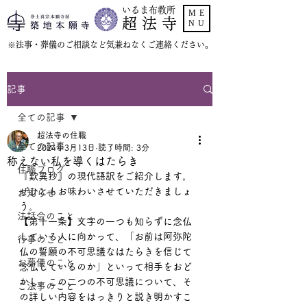
いるま布教所
ME
超 法 寺
NU
​※法事・葬儀のご相談など気兼ねなくご連絡ください。
記事
全ての記事
超法寺の住職
全ての記事
2024年3月13日
読了時間: 3分
称えない私を導くはたらき
住職ブログ
『歎異抄』の現代語訳をご紹介します。
ぜひともお味わいさせていただきましょ
お知らせ
う。
法話会のこと
【第十一条】文字の一つも知らずに念仏
している人に向かって、「お前は阿弥陀
行事のこと
仏の誓願の不可思議なはたらきを信じて
お葬儀のこと
念仏しているのか」といって相手をおど
かし、この二つの不可思議について、そ
ご法事のこと
の詳しい内容をはっきりと説き明かすこ