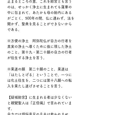
止まるところの意。これを胎宮とも言う
のは、せっかく浄土に生まれても蓮華の
中に包まれて、あたかも母の胎内にある
がごとく、500年の間、仏に遇わず、法を
聞かず、聖衆を見ることができないから
である。
※方便の浄土　阿弥陀仏が自力の行者を
真実の浄土へ導くために仮に現した浄土
のこと。第十九・第二十願の自力の行者
が往生する浄土を言う。
※果遂の願　第二十願のこと。果遂は
「はたしとげる」ということで、一つに
は化土往生を、二つには第十八願への転
入を果たし遂げさせることを言う。
【疑城胎宮】に生まれる者は少なくない
と親鸞聖人は『正信偈』で言われていま
す。
自力では煩悩具足の凡夫は救われませ