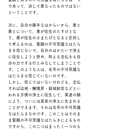
であって、決して異なったものではない
ということです。
次に、自分の勝手なはからいから、善と
悪とについて、善が往生のたすけとな
り、悪が往生のさまたげとなると区別し
て考えるのは、誓願の不可思議なはたら
きを信じないで、自分のはかたいで浄土
に往生しようと努め、称える念仏をも自
分の力でする行とみなしてしまうことで
す。このような人は、名号の不可思議な
はたらきも信じていないのです。
しかし、信じてはいないけれども、念仏
すれば辺地・懈慢界・疑城胎宮などとい
われる方便の浄土に往生して、果遂の願
により、ついには真実の浄土に生まれる
ことができます。それは名号の不可思議
なはたらきなのです。このことはそのま
ま誓願の不可思議なはたらきによるもの
ですから、この二つはまったく一つのも