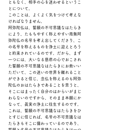
ともなく、相手の心を迷わせるというこ
とについて。
このことは、よくよく気をつけて考えな
ければなりません。
阿弥陀仏は、誓願の不可思議なはたらき
により、たもちやすく称えやすい南無阿
弥陀仏の名号を考え出してくださり、こ
の名号を称えるものを浄土に迎えとろう
と約束されているのです。だから、まず
一つには、大いなる慈悲の心でおこされ
た誓願の不可思議なはたらきにお救いい
ただいて、この迷いの世界を離れること
ができると信じ、念仏を称えるのも阿弥
陀仏のおはたらきであることを思うと、
そこにはまったく自分のはからいがまじ
わらないのですから、そのまま本願にか
なって、眞実の浄土に往生するのです。
これは、誓願の不可思議なはたらきをひ
とすじに信じれば、名号の不可思議なは
たらきもそこに備わっているのであり、
誓願と名号の不可思議なはたらきは一つ