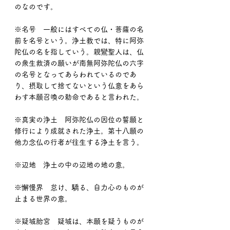
のなのです。
※名号　一般にはすべての仏・菩薩の名
前を名号という。浄土教では、特に阿弥
陀仏の名を指していう。親鸞聖人は、仏
の衆生救済の願いが南無阿弥陀仏の六字
の名号となってあらわれているのであ
り、摂取して捨てないという仏意をあら
わす本願召喚の勅命であると言われた。
※真実の浄土　阿弥陀仏の因位の誓願と
修行により成就された浄土。第十八願の
他力念仏の行者が往生する浄土を言う。
※辺地　浄土の中の辺地の地の意。
※懈慢界　怠け、驕る、自力心のものが
止まる世界の意。
※疑城胎宮　疑城は、本願を疑うものが