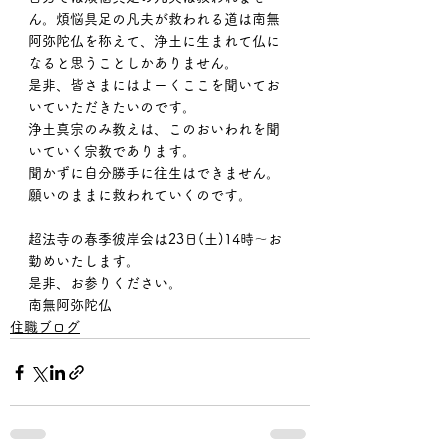
ん。煩悩具足の凡夫が救われる道は南無
阿弥陀仏を称えて、浄土に生まれて仏に
なると思うことしかありません。
是非、皆さまにはよーくここを聞いてお
いていただきたいのです。
浄土真宗のみ教えは、このおいわれを聞
いていく宗教であります。
聞かずに自分勝手に往生はできません。
願いのままに救われていくのです。
超法寺の春季彼岸会は23日(土)14時〜お
勤めいたします。
是非、お参りください。
南無阿弥陀仏
住職ブログ