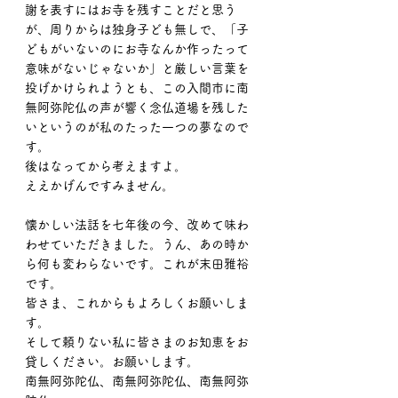
謝を表すにはお寺を残すことだと思う
が、周りからは独身子ども無しで、「子
どもがいないのにお寺なんか作ったって
意味がないじゃないか」と厳しい言葉を
投げかけられようとも、この入間市に南
無阿弥陀仏の声が響く念仏道場を残した
いというのが私のたった一つの夢なので
す。
後はなってから考えますよ。
ええかげんですみません。
懐かしい法話を七年後の今、改めて味わ
わせていただきました。うん、あの時か
ら何も変わらないです。これが末田雅裕
です。
皆さま、これからもよろしくお願いしま
す。
そして頼りない私に皆さまのお知恵をお
貸しください。お願いします。
南無阿弥陀仏、南無阿弥陀仏、南無阿弥