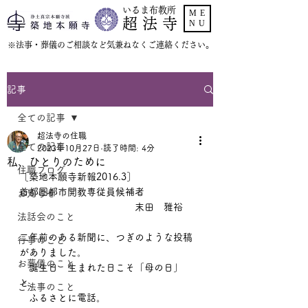
いるま布教所
ME
超 法 寺
NU
​※法事・葬儀のご相談など気兼ねなくご連絡ください。
記事
全ての記事
超法寺の住職
全ての記事
2023年10月27日
読了時間: 4分
私、ひとりのために
住職ブログ
［築地本願寺新報2016.3］
首都圏都市開教専従員候補者
お知らせ
　　　　　　　　　　　　末田　雅裕
法話会のこと
二年前のある新聞に、つぎのような投稿
行事のこと
がありました。
お葬儀のこと
　誕生日　生まれた日こそ「母の日」
と、
ご法事のこと
　ふるさとに電話。