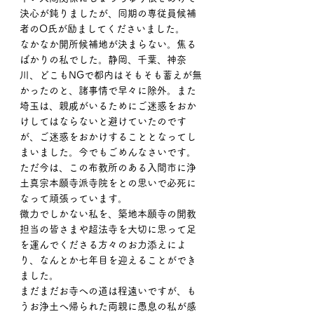
決心が鈍りましたが、同期の専従員候補
者のO氏が励ましてくださいました。
なかなか開所候補地が決まらない。焦る
ばかりの私でした。静岡、千葉、神奈
川、どこもNGで都内はそもそも蓄えが無
かったのと、諸事情で早々に除外。また
埼玉は、親戚がいるためにご迷惑をおか
けしてはならないと避けていたのです
が、ご迷惑をおかけすることとなってし
まいました。今でもごめんなさいです。
ただ今は、この布教所のある入間市に浄
土真宗本願寺派寺院をとの思いで必死に
なって頑張っています。
微力でしかない私を、築地本願寺の開教
担当の皆さまや超法寺を大切に思って足
を運んでくださる方々のお力添えによ
り、なんとか七年目を迎えることができ
ました。
まだまだお寺への道は程遠いですが、も
うお浄土へ帰られた両親に愚息の私が感