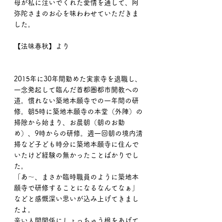
母が私に注いでくれた愛情を通して、阿
弥陀さまのお心を味わわせていただきま
した。
【法味春秋】より
2015年に30年間勤めた実家寺を退職し、
一念発起して臨んだ首都圏都市開教への
道。慣れない築地本願寺での一年間の研
修。朝5時に築地本願寺の本堂（外陣）の
掃除から始まり、お晨朝（朝のお勤
め）、9時からの研修。週一回朝の境内清
掃など子ども時分に築地本願寺に住んで
いたけど経験の無かったことばかりでし
た。
「あ〜、まさか臨時職員のように築地本
願寺で研修することになるなんてなぁ」
などと感慨深い思いが込み上げてきまし
たよ。
辛い人間関係にしょっちゅう根をあげて