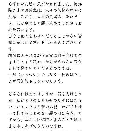
らずにいた私に気づかされました。阿弥
陀さまのお慈悲は、人々の苦悩や痛みに
共感しながら、人々の真実のしあわせ
を、わが事として願い求めてくださるお
心を言います。
自分と他人をわけへだてることのない智
慧に基づいて常におはたらきくださいま
す。
煩悩にまみれながら真実に背を向けて生
きようとする私を、かけがえのない存在
として見ていてくださるのですね。
一対（いっつい）ではなく一体のはたら
きが阿弥陀さまなのでしょう。
どんなにはねつけようが、背を向けよう
が、私ひとりのしあわせのためにはたら
いていてくださる親のお姿。わが子を抱
いて捨てることのない親のはたらき。で
すから、昔から阿弥陀さまのことを親さ
まと申しあげてきたのですね。