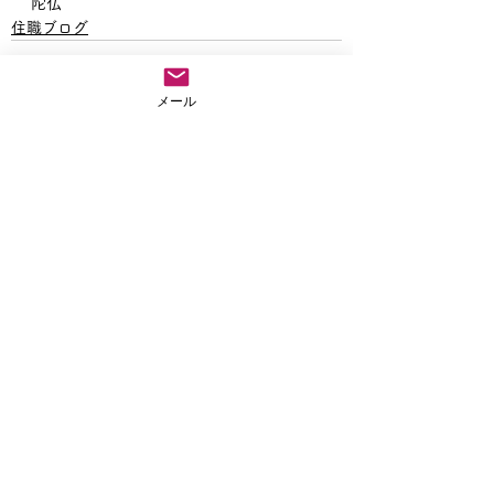
陀仏
住職ブログ
メール
すべて表示
最新記事