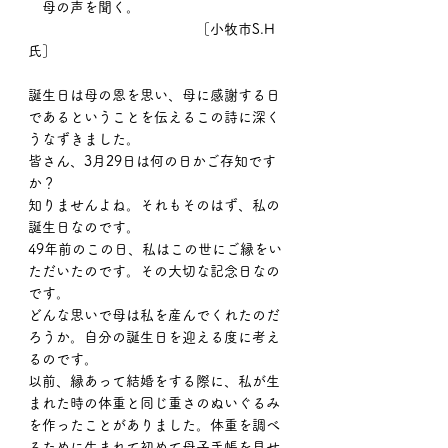
　母の声を聞く。
　　　　　　　　　　　　［小牧市S.H
氏］
誕生日は母の恩を思い、母に感謝する日
であるということを伝えるこの詩に深く
うなずきました。
皆さん、3月29日は何の日かご存知です
か？
知りませんよね。それもそのはず、私の
誕生日なのです。
49年前のこの日、私はこの世にご縁をい
ただいたのです。その大切な記念日なの
です。
どんな思いで母は私を産んでくれたのだ
ろうか。自分の誕生日を迎える度に考え
るのです。
以前、縁あって結婚をする際に、私が生
まれた時の体重と同じ重さのぬいぐるみ
を作ったことがありました。体重を調べ
るために生まれて初めて母子手帳を見せ