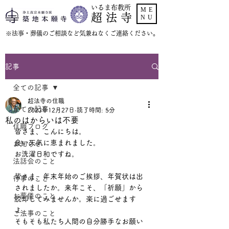
いるま布教所
ME
超 法 寺
NU
​※法事・葬儀のご相談など気兼ねなくご連絡ください。
記事
全ての記事
超法寺の住職
全ての記事
2023年12月27日
読了時間: 5分
私のはからいは不要
住職ブログ
皆さま、こんにちは。
良い天気に恵まれました。
お知らせ
お洗濯日和ですね。
法話会のこと
皆さま、年末年始のご挨拶、年賀状は出
行事のこと
されましたか。来年こそ、「祈願」から
お葬儀のこと
脱却してみませんか。楽に過ごせます
よ。
ご法事のこと
そもそも私たち人間の自分勝手なお願い