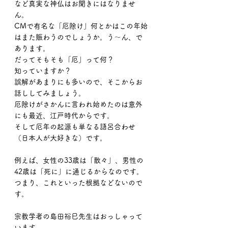
など真実な神仏はお聞きにはなりませ
ん。
CMで有名な「厄除け」何とかはこの年始
はまた賑わうのでしょうか。う〜ん、で
あります。
だってそもそも「厄」って何？
知っていますか？
誤解があまりにも多いので、そこからお
話ししてみましょう。
厄除けがさかんに言われ始めたのは意外
にも最近、江戸時代からです。
そして厄年の起源も単なる語呂合わせ
（日本人が大好きな）です。
例えば、女性の33歳は「散々」、男性の
42歳は「死に」に通じるからなのです。
つまり、これといった根拠などないので
す。
宗教学者の島田裕巳先生はおっしゃって
います。