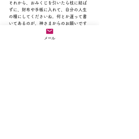
それから、おみくじを引いたら枝に結ば
ずに、財布や手帳に入れて、自分の人生
の糧にしてくださいね。何とか運って書
いてあるのが、神さまからのお願いです
から。
神さまのお願いを聞かないで、どうやっ
メール
て幸せになるつもりでしょうか。そうで
すよね。
大丈夫です。勝手なこと言っていません
から。
ちゃんと九州の某天満宮の宮司さんにお
聞きしましたから間違いありません。
疑わずに素直に受け入れて生きていくこ
とを実践してみてください。
もちろん阿弥陀さま（仏さま）の願いも
同じくして南無阿弥陀仏を我が口に称え
ながら生きていくのです。
ナンマンダブツ
住職ブログ