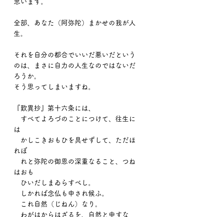
思います。
全部、あなた（阿弥陀）まかせの我が人
生。
それを自分の都合でいいだ悪いだという
のは、まさに自力の人生なのではないだ
ろうか。
そう思ってしまいますね。
『歎異抄』第十六条には、
　すべてよろづのことにつけて、往生に
は
　かしこきおもひを具せずして、ただほ
れぼ
　れと弥陀の御恩の深重なること、つね
はおも
　ひいだしまゐらすべし。
　しかれば念仏も申され候ふ。
　これ自然（じねん）なり。
　わがはからはざるを、自然と申すな