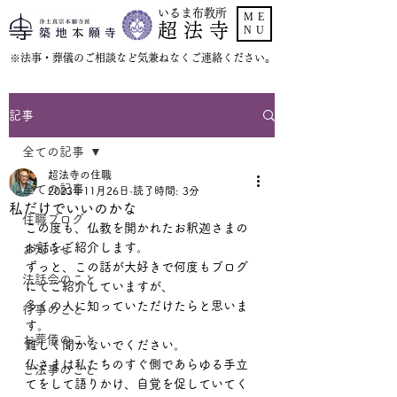
いるま布教所
ME
超 法 寺
NU
​※法事・葬儀のご相談など気兼ねなくご連絡ください。
記事
全ての記事
超法寺の住職
全ての記事
2023年11月26日
読了時間: 3分
私だけでいいのかな
住職ブログ
この度も、仏教を開かれたお釈迦さまの
お話をご紹介します。
お知らせ
ずっと、この話が大好きで何度もブログ
法話会のこと
にてご紹介していますが、
多くの人に知っていただけたらと思いま
行事のこと
す。
お葬儀のこと
難しく聞かないでください。
仏さまは私たちのすぐ側であらゆる手立
ご法事のこと
てをして語りかけ、自覚を促していてく