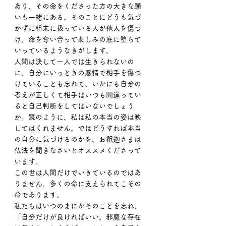
あり、その命をくださった方の大きな願
いも一緒にある。そのことにどうも気づ
かずに粗末に扱っている人が他人を傷つ
け、命を奪い合って悲しみの底に堕ちて
いっているようなきがします。
人間は決して一人では生きられないの
に、自分にいっときの感情で相手を傷つ
けていることも忘れて、いかにも自分の
考えが正しくて相手はいつも間違ってい
ると自己判断をしてはいないでしょう
か。鏡のように、私は私の本当の姿は映
してはくれません。ではどうすれば本当
の自分に気づけるのかを、お釈迦さまは
仏法を聞きなさいとオススメくださって
います。
この世は人間だけでいきているのではあ
りません。多くの命に支えられてこその
命であります。
私たちはいつのまにかそのことを忘れ、
「自分だけが良ければいい。邪魔な存在