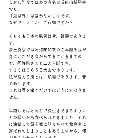
しかし昨今ではあの有名な成田山新勝寺
でも、
「鬼は外」は言わないようです。
なぜでしょうか、ご存知ですか？
そもそも日本の風習は皆、祈願でありま
す。
浄土真宗では阿弥陀如来のご本願を我が
身にいただきながら生きていきますの
で、阿弥陀さまと二人三脚です。
つまりは３６５日大吉であります。
私が抱える鬼とは、煩悩であります。苦
であります。
これは豆を撒くだけではどうにもなりま
せん。
年越しそばと同じで長生きできるように
との願いから食べられてきました。それ
に油断して餅を喉に詰まらせて救急車に
運ばれてしまうこともありますから、何
があるかわからないです。