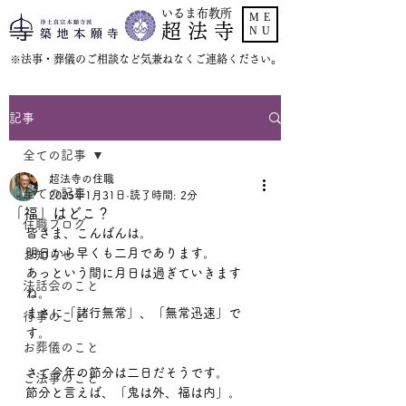
いるま布教所
ME
超 法 寺
NU
​※法事・葬儀のご相談など気兼ねなくご連絡ください。
記事
全ての記事
超法寺の住職
全ての記事
2025年1月31日
読了時間: 2分
「福」はどこ？
住職ブログ
皆さま、こんばんは。
明日から早くも二月であります。
お知らせ
あっという間に月日は過ぎていきます
法話会のこと
ね。
まさに「諸行無常」、「無常迅速」で
行事のこと
す。
お葬儀のこと
さて今年の節分は二日だそうです。
ご法事のこと
節分と言えば、「鬼は外、福は内」。