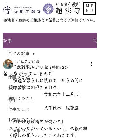
いるま布教所
ME
超 法 寺
NU
​※法事・葬儀のご相談など気兼ねなくご連絡ください。
記事
全ての記事
超法寺の住職
全ての記事
2023年2月24日
読了時間: 2分
皆つながっているんだ
住職ブログ
「快適な暮らしに慣れて　知らぬ間に　
環境破壊に加担する日々」
お知らせ
　　　　　　　　令和元年十二月（日
法話会のこと
経）
　　　　　　　　八千代市　服部勝
行事のこと
お葬儀のこと
「風が吹けば桶屋が儲かる」
全てがつながっているという、仏教の説
ご法事のこと
く縁起の相を示したことわざです。