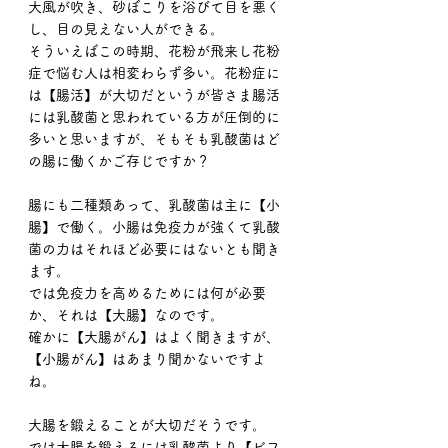
大風が吹き、砂ぼこりを浴びて目を悪く
し、目の見えない人ができる。
そういえばこの時期、花粉が飛来し花粉
症で悩む人は相変わらず多い。花粉症に
は【腸活】が大切だというが皆さま腸活
には乳酸菌と思われている方が圧倒的に
多いと思いますが、そもそも乳酸菌はど
の腸に働くかご存じですか？
腸にも二種類あって、乳酸菌は主に【小
腸】で働く。小腸は免疫力が強くて乳酸
菌の力はそれほど必要にはないとも聞き
ます。
では免疫力を高めるためには何が必要
か、それは【大腸】なのです。
確かに【大腸がん】はよく聞きますが、
【小腸がん】はあまり聞かないですよ
ね。
大腸を鍛えることが大切だそうです。
では大腸を鍛えるには乳酸菌より【ビフ