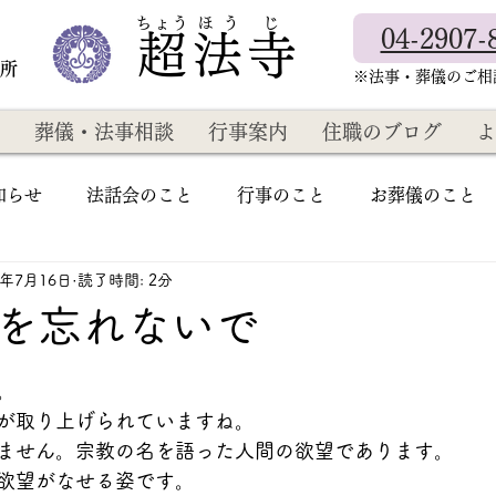
​ちょう ほ う じ
04-2907-
超法寺
教所
​※法事・葬儀のご
葬儀・法事相談
行事案内
住職のブログ
よ
知らせ
法話会のこと
行事のこと
お葬儀のこと
2年7月16日
読了時間: 2分
を忘れないで
。
が取り上げられていますね。
ません。宗教の名を語った人間の欲望であります。
欲望がなせる姿です。