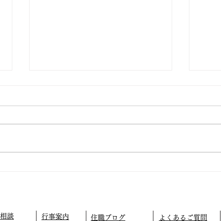
仏教テレフォン相談
外に
相談
行事案内
住職ブログ
よくあるご質問