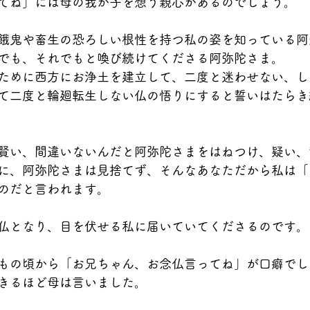
てね」には母の我が子を想う親心があるのでしょう。
餓鬼や畜生の恐ろしい根性を持つ私の姿を知っている阿
でも、それでもと喚び続けてくださる阿弥陀さま。
ために西方にお浄土を建立して、二度と迷わせない、し
て二度と輪廻転生しない仏の悟りにすると誓いはたらき
賢い、間違いないんだと阿弥陀さまをはねつけ、疑い、
に、阿弥陀さまは見捨てず、そんなあなただから私は「
のだと言われます。
仏となり、目を伏せる私に届いていてくださるのです。
もの頃から「お兄ちゃん、お念仏言ってね」が口癖でし
きるほど母は言いました。