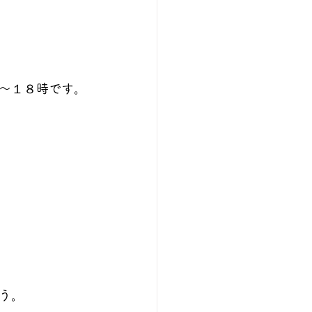
〜１８時です。
う。