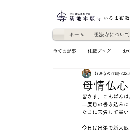
いるま布
ホーム
超法寺について
全ての記事
住職ブログ
お
超法寺の住職
202
母情仏心
皆さま、こんばんは
二度目の書き込みに
たまに苦労して書い
今日は出張で新大阪