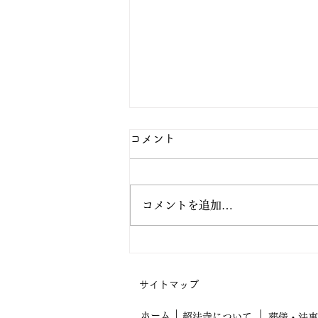
コメント
コメントを追加…
阿弥陀の眼の中で生きてみよ
う
サイトマップ
ホーム
超法寺について
葬儀・法事