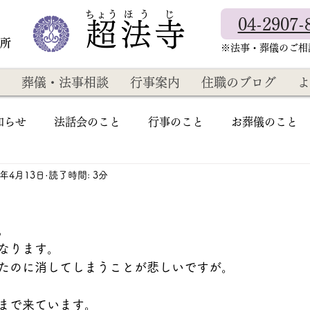
​ちょう ほ う じ
04-2907-
超法寺
教所
​※法事・葬儀のご
葬儀・法事相談
行事案内
住職のブログ
よ
知らせ
法話会のこと
行事のこと
お葬儀のこと
3年4月13日
読了時間: 3分
。
なります。
たのに消してしまうことが悲しいですが。
まで来ています。