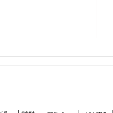
仏教テレフォン相談
外に
相談