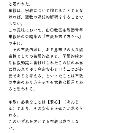
と嘆かれた。
布教は、宗教について論じることでもな
ければ、聖教の逐語的解釈をすることで
もない。
この意味において、山口教区布教団青年
布教使の会編集の『布教を志す方々へ』
の中に、
　その布教内容に、ある意味での大衆娯
楽性としての芸術的高さと、学術的確か
な仏教知識に裏付けられたこの私の本当
に救われてゆく真宗安心という二つが必
要であると考える、といったことは布教
の本来のあり方を示す有意義な提言であ
ると思われる。
布教に必要なことは【安心】（あんじ
ん）であり、その安心も正確さが求めら
れる。
このいずれを欠いても布教は成立しな
い。