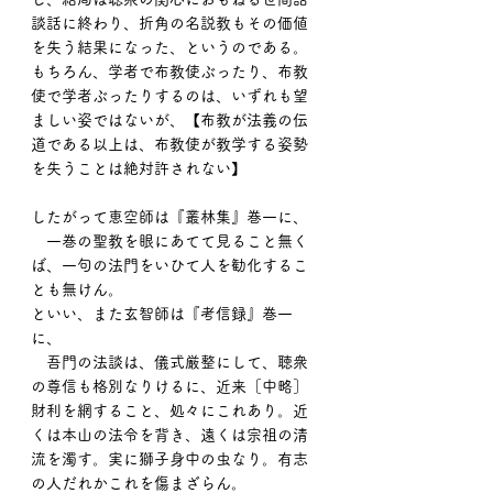
談話に終わり、折角の名説教もその価値
を失う結果になった、というのである。
もちろん、学者で布教使ぶったり、布教
使で学者ぶったりするのは、いずれも望
ましい姿ではないが、【布教が法義の伝
道である以上は、布教使が教学する姿勢
を失うことは絶対許されない】
したがって恵空師は『叢林集』巻一に、
　一巻の聖教を眼にあてて見ること無く
ば、一句の法門をいひて人を勧化するこ
とも無けん。
といい、また玄智師は『考信録』巻一
に、
　吾門の法談は、儀式厳整にして、聴衆
の尊信も格別なりけるに、近来［中略］
財利を網すること、処々にこれあり。近
くは本山の法令を背き、遠くは宗祖の清
流を濁す。実に獅子身中の虫なり。有志
の人だれかこれを傷まざらん。