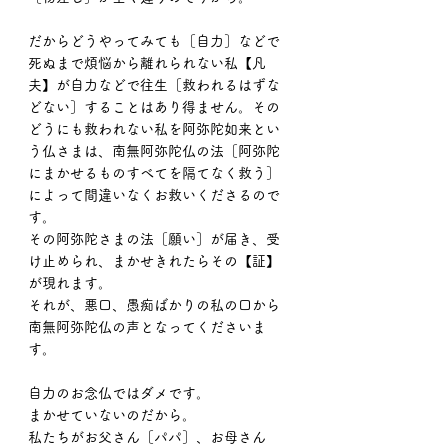
だからどうやってみても［自力］などで
死ぬまで煩悩から離れられない私【凡
夫】が自力などで往生［救われるはずな
どない］することはあり得ません。その
どうにも救われない私を阿弥陀如来とい
う仏さまは、南無阿弥陀仏の法［阿弥陀
にまかせるものすべてを隔てなく救う］
によって間違いなくお救いくださるので
す。
その阿弥陀さまの法［願い］が届き、受
け止められ、まかせきれたらその【証】
が現れます。
それが、悪口、愚痴ばかりの私の口から
南無阿弥陀仏の声となってくださいま
す。
自力のお念仏ではダメです。
まかせていないのだから。
私たちがお父さん［パパ］、お母さん