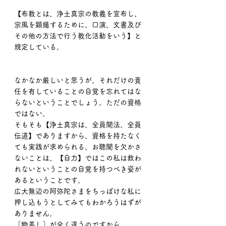
【布教とは、浄土真宗の教義を宣布し、
宗風を顕揚するために、口演、文書及び
その他の方法で行う教化活動をいう】と
規定している。
なかなか厳しいと思うが、それだけの責
任を有していることの自覚を忘れてはな
らないということでしょう。ただの資格
ではない。
そもそも【浄土真宗は、全員聞法、全員
伝道】でありますから、資格を持たなく
ても実践が求められる。お聴聞を欠かさ
ないことは、【自力】ではこの私は救わ
れないということの自覚を持つべき姿が
あるということです。
広大無辺の阿弥陀さまをちっぽけな私に
押し込もうとしてみてもわかろうはずが
ありません。
［物差し］が全く違うのですから。