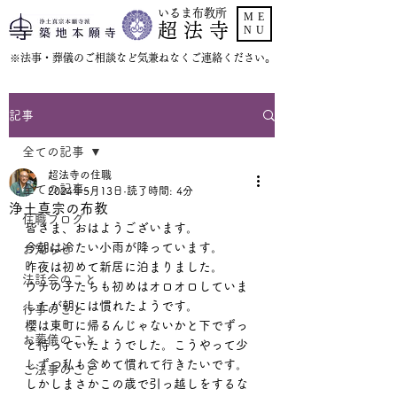
いるま布教所
ME
超 法 寺
NU
​※法事・葬儀のご相談など気兼ねなくご連絡ください。
記事
全ての記事
超法寺の住職
全ての記事
2024年5月13日
読了時間: 4分
浄土真宗の布教
住職ブログ
皆さま、おはようございます。
今朝は冷たい小雨が降っています。
お知らせ
昨夜は初めて新居に泊まりました。
法話会のこと
ウチの子たちも初めはオロオロしていま
したが朝には慣れたようです。
行事のこと
櫻は東町に帰るんじゃないかと下でずっ
お葬儀のこと
と待っていたようでした。こうやって少
しずつ私も含めて慣れて行きたいです。
ご法事のこと
しかしまさかこの歳で引っ越しをするな