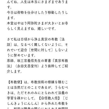
んてね。人生は本当にさまざまでありま
す。
今日は荷物を仕分けしたり移動したりし
ます。
本堂はやはり阿弥陀さまが大きいとお寺
らしく見えますね。嬉しいです。
さて私は日頃から浄土真宗の布教［法
話］は、なるべく難しくないように、そ
れでいて迎合［世間に対して］しないよ
うに努めています。
恩師、故三宮義信先生の著書『真宗布教
法』〈永田文昌堂刊〉より抜粋してご紹
介します。
【布教使】は、布教技術の修練を積むこ
とは当然だとのことであるが、うらむべ
きは、ただそれのみにとらわれて法義の
学習を疎かにして、【自信教人信】［じ
しんきょうにんしん）から外れた布教を
し、結局は聴衆の関心におもねる世間話