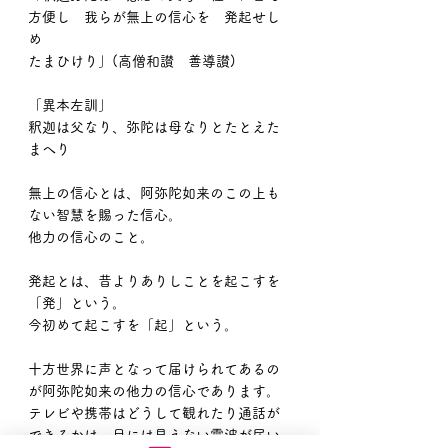
方便し　我らが無上の信心を　発起せし
め
たまひけり」(高僧和讃　善導讃)
「異本左訓」
釈迦は父なり、弥陀は母なりとたとえた
まへり
無上の信心とは、阿弥陀如来のこの上も
ない智慧を賜った信心。
他力の信心のこと。
発起とは、昔よりありしことを起こすを
「発」という。
今初めて起こすを「起」という。
十方世界に声となって届けられてあるの
が阿弥陀如来の他力の信心であります。
テレビや携帯はどうして観れたり通話が
できるかは、目には見えない電波が届い