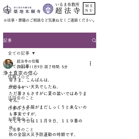
いるま布教所
ME
超 法 寺
NU
​※法事・葬儀のご相談など気兼ねなくご連絡ください。
記事
全ての記事
超法寺の住職
全ての記事
2023年11月9日
読了時間: 5分
浄土真宗の信心
住職ブログ
皆さま、こんばんは。
今日もいい天気でしたね。
お知らせ
ただ暑さもさすがに夏の装いではありま
法話会のこと
せん。
それでも冬服がまだしっくりと来ないの
行事のこと
も事実ですが。
お葬儀のこと
そして今日は１１月９日、１１９番の
日。
ご法事のこと
秋の全国火災予防運動の時期です。