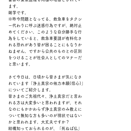
ます。
雑学です。
※昨今問題となってる、救急車をタクシ
ー代わりに呼ぶ迷惑行為ですが、絶対止
めてください。このような自分勝手な行
為をしていると、救急車要請が有料化さ
れる恐れがあり皆が困ることにもなりか
ねません。ですから公共のものとの区別
をつけることが社会人としてのマナーだ
と思います。
さて今日は、日頃から皆さまが気になさ
れています「浄土真宗の他力本願(信心)」
についてご紹介します。
皆さまのご先祖代々、浄土真宗だと言わ
れる方は大変多いと思われますが、それ
なのにもかかわらず浄土真宗のみ教えに
ついて無知な方も多いのが現状ではない
かと思われます。大丈夫ですか？
結構知っておられるのが、「死ねば仏」