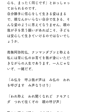
心も、まったく同じです」とおっしゃっ
ておられるのです。
自分勝手に信心をして生きる姿はまる
で、親なんかいらない自分で生きる、そ
んな姿のように思えてなりません。親の
我が子を思う願いがあればこそ、子ども
は安心して生きていけるのではないでし
ょうか。
南無阿弥陀仏、ナンマンダブツと称える
私には常に仏のお育てを我が身にいただ
きながらの人生であります。一人じゃな
いぞ、一緒だぞ。
「み仏を　呼ぶ我が声は　み仏の　われ
を呼びます　み声なりけり」
「われ称え　われ聞くなれど　ナモアミ
ダ　つれて往くぞの　親の呼び声」