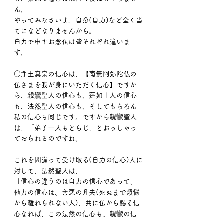
ん。
やってみなさいよ。自分(自力)など全く当
てになどなりませんから。
自力で申すお念仏は皆それぞれ違いま
す。
○浄土真宗の信心は、【南無阿弥陀仏の
仏さまを我が身にいただく信心】ですか
ら、親鸞聖人の信心も、蓮如上人の信心
も、法然聖人の信心も、そしてもちろん
私の信心も同じです。ですから親鸞聖人
は、「弟子一人もとらじ」とおっしゃっ
ておられるのですね。
これを間違って受け取る(自力の信心)人に
対して、法然聖人は、
「信心の違うのは自力の信心であって、
他力の信心は、善悪の凡夫(死ぬまで煩悩
から離れられない人)、共に仏から賜る信
心なれば、この法然の信心も、親鸞の信