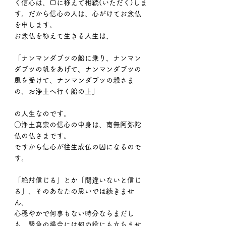
く信心は、口に称えて相続(いただく)しま
す。だから信心の人は、心がけてお念仏
を申します。
お念仏を称えて生きる人生は、
「ナンマンダブツの船に乗り、ナンマン
ダブツの帆をあげて、ナンマンダブツの
風を受けて、ナンマンダブツの親さま
の、お浄土へ行く船の上」
の人生なのです。
○浄土真宗の信心の中身は、南無阿弥陀
仏の仏さまです。
ですから信心が往生成仏の因になるので
す。
「絶対信じる」とか「間違いないと信じ
る」、そのあなたの思いでは続きませ
ん。
心穏やかで何事もない時分ならまだし
も、緊急の場合には何の役にも立ちませ