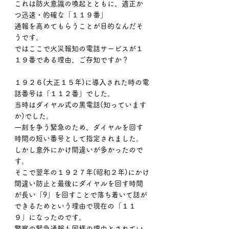
これは防火意識の喚起とともに、適正か
つ迅速・的確な「１１９番」
通報を高めてもらうことが目的なんだそ
うです。
ではここで火災報知の電話サービスが１
１９番である理由、ご存知ですか？
１９２６(大正１５年)に導入された時の電
話番号は「１１２番」でした。
当時はダイヤル式の黒電話(知っています
か)でした。
一刻を争う緊急のため、ダイヤルを回す
時間の短い番号として指定されました。
しかし意外にかけ間違いが多かったので
す。
そこで翌年の１９２７年(昭和２年)にかけ
間違い防止と最後にダイヤルを回す時間
が長い「9」を回すことで落ち着いて話が
できるためという理由で現在の「１１
９」になったのです。
警察の緊急通報も同様の理由とされてい