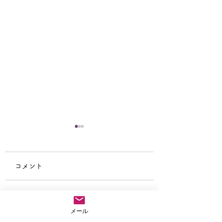
コメント
仏教テレフォン相
阿弥陀の眼の中で生き
コメントを追加…
メール
てみよう