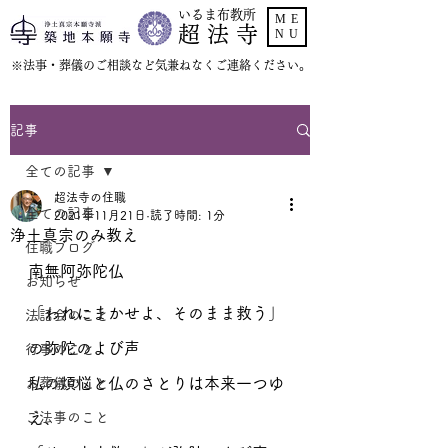
いるま布教所
ME
超 法 寺
NU
​※法事・葬儀のご相談など気兼ねなくご連絡ください。
記事
全ての記事
超法寺の住職
全ての記事
2021年11月21日
読了時間: 1分
浄土真宗のみ教え
住職ブログ
南無阿弥陀仏
お知らせ
「われにまかせよ、そのまま救う」
法話会のこと
の弥陀のよび声
行事のこと
私の煩悩と仏のさとりは本来一つゆ
お葬儀のこと
ご法事のこと
え、