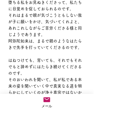
堕ちる私をお見ぬきくださって、私たち
に目覚めを促しておられるのです。
それはまるで親が気づこうともしない我
が子に願いをかけ、気づいてくれよと、
あれこれしながらご苦労くださる様と同
じようであります。
阿弥陀如来は、まるで親のようなはたら
きで先手を打っていてくださるのです。
はねつけても、背いても、それでもそれ
でもと諦めずにはたらき続けてくださる
のです。
そのおいわれを聞いて、私が私である本
来の姿を聞いていく中で真実なる道を明
らかにしていくのが浄土真宗ではないか
と私はお味わいしています。
メール
今日もまた、南無阿弥陀仏のお喚び声を
お伝えしていきたいですね。