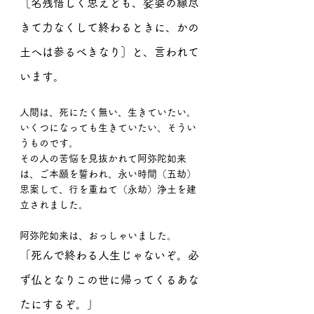
［名残惜しく思えども、娑婆の縁尽
きて力なくして終わるときに、かの
土へは参るべきなり］と、言われて
います。
人間は、死にたく無い、生きていたい。
いくつになっても生きていたい、そうい
うものです。
その人の苦悩を見抜かれて阿弥陀如来
は、ご本願を誓われ、永い時間（五劫）
思案して、行を重ねて（永劫）浄土を建
立されました。
阿弥陀如来は、おっしゃいました。
「死んで終わる人生じゃないぞ。必
ず仏となりこの世に帰ってくるあな
たにするぞ。」