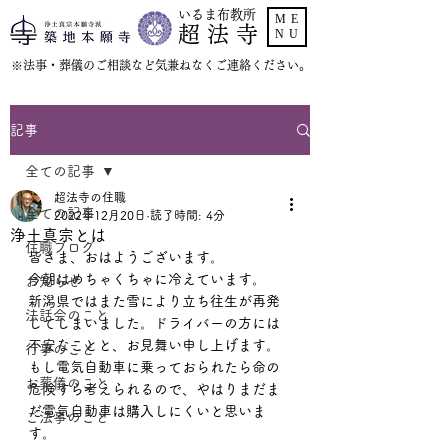
いるま布教所
ME
超 法 寺
NU
​※法事・葬儀のご相談など気兼ねなくご連絡ください。
記事
全ての記事
超法寺の住職
全ての記事
2022年12月20日
読了時間: 4分
浄土真宗とは
住職ブログ
皆さま、おはようございます。
今朝はめちゃくちゃに冷えています。
お知らせ
新潟県ではまた雪により立ち往生が再発
法話会のこと
してしまいました。ドライバーの方には
不安なことと、お見舞い申し上げます。
行事のこと
もし電気自動車に乗っておられたら命の
お葬儀のこと
危険すら考えられるので、やはりまだま
だ電気自動車は購入しにくいと思いま
ご法事のこと
す。