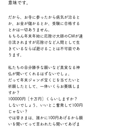
意味です。
だから、お寺に参ったから病気が治ると
か、お金が儲かるとか、受験に合格する
とかは一切ありません。
もちろん年末年始に厄除け大師のCMが連
日流されますが厄除けなど人間として生
きているならば避けることは不可能であ
ります。
私たちの自分勝手な願いなど真実なる神
仏が聞いてくれるはずないでしょ。
だって年末ジャンボ宝くじを当てたいと
祈願したとして、一体いくらお賽銭しま
すか？
100000円［十万円］くらいしますか？
しないでしょう。いいとこ奮発して100円
じゃない？
では皆さまは、誰かに100円あげるから願
いを聞いてって言われたら聞いてあげま