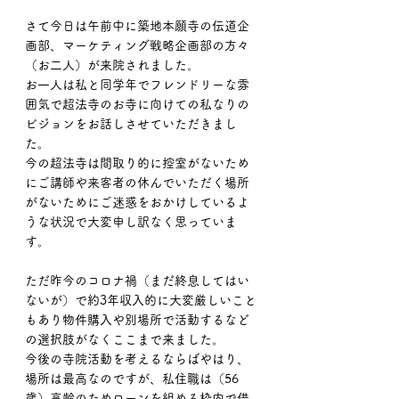
さて今日は午前中に築地本願寺の伝道企
画部、マーケティング戦略企画部の方々
（お二人）が来院されました。
お一人は私と同学年でフレンドリーな雰
囲気で超法寺のお寺に向けての私なりの
ビジョンをお話しさせていただきまし
た。
今の超法寺は間取り的に控室がないため
にご講師や来客者の休んでいただく場所
がないためにご迷惑をおかけしているよ
うな状況で大変申し訳なく思っていま
す。
ただ昨今のコロナ禍（まだ終息してはい
ないが）で約3年収入的に大変厳しいこと
もあり物件購入や別場所で活動するなど
の選択肢がなくここまで来ました。
今後の寺院活動を考えるならばやはり、
場所は最高なのですが、私住職は（56
歳）高齢のためローンを組める枠内で借