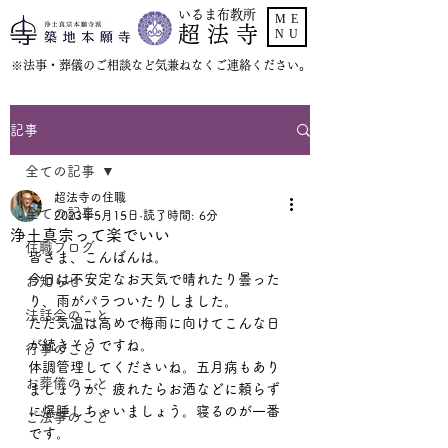
いるま布教所
ME
超 法 寺
NU
​※法事・葬儀のご相談など気兼ねなくご連絡ください。
記事
全ての記事
超法寺の住職
全ての記事
2023年5月15日
読了時間: 6分
浄土真宗って楽でいい
住職ブログ
皆さま、こんばんは。
今日は不安定なお天気で晴れたり曇った
お知らせ
り、雨がパラついたりしました。
法話会のこと
ただ気温は高めで梅雨に向けてこんな日
が続きそうですね。
行事のこと
体調管理してくださいね。五月病もあり
お葬儀のこと
ましょうが、疲れたらお酒などに頼らず
に爆睡しちゃいましょう。寝るのが一番
ご法事のこと
です。