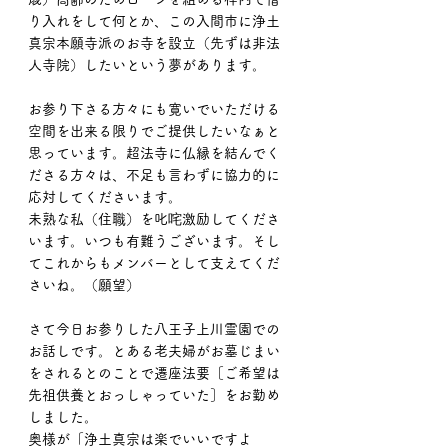
り入れをして何とか、この入間市に浄土
真宗本願寺派のお寺を設立（先ずは非法
人寺院）したいという夢があります。
お参り下さる方々にも寛いでいただける
空間を出来る限りでご提供したいなぁと
思っています。超法寺に仏縁を結んでく
ださる方々は、不足も言わずに協力的に
応対してくださいます。
未熟な私（住職）を叱咤激励してくださ
います。いつも有難うございます。そし
てこれからもメンバーとして支えてくだ
さいね。（願望）
さて今日お参りした八王子上川霊園での
お話しです。とある老夫婦がお墓じまい
をされるとのことで遷座法要［ご希望は
先祖供養とおっしゃっていた］をお勤め
しました。
奥様が「浄土真宗は楽でいいですよ