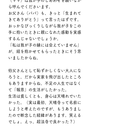
（ママ）は我が子のしあわせを願いなが
ら呼んでくださいます。
お父さん（パパ）も、きっと「生まれて
きてありがとう」って言ったはずです。
おっかなびっくりしながら我が子をこの
手に抱いたときに親になれた感動を実感
するんじゃないでしょうか。
「私は我が子の縁には会えていません」
が、姪を抱かせてもらったときにそう思
いましたからね。
伯父さんとして恥ずかしくない大人にな
ろうと。だから実家を飛び出したところ
もありますからね。不足の人生ではなく
て「報恩」の生活がしたかった。
生活は貧しくとも、身心は天晴れでいた
かった。（実は最初、天晴寺って名前に
しようと考えたのですが、もうありまし
たので断念した経緯があります。笑える
でしょ。えっ、超法寺で良かった？）