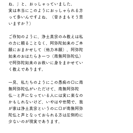
ね。」と、おっしゃっていました。
実は本当にこのようにおっしゃられる方
って多いんですよね。（皆さまもそう思
いますか？）
ご存知のように、浄土真宗のみ教えは私
の力に頼ることなく、阿弥陀如来のご本
願におまかせして（他力本願）、阿弥陀
如来のおはたらき一つ（南無阿弥陀仏）
で阿弥陀如来のお救いに身をまかせてい
く教えであります。
一見、私たちのようにこの愚痴の口に南
無阿弥陀仏がいただけて、南無阿弥陀
仏〜と声になっている人には実に楽なの
かもしれないけど、いやはや世間で、我
が家は浄土真宗というのに口が南無阿弥
陀仏と声となっておられる方は圧倒的に
少ないのが現実であります。