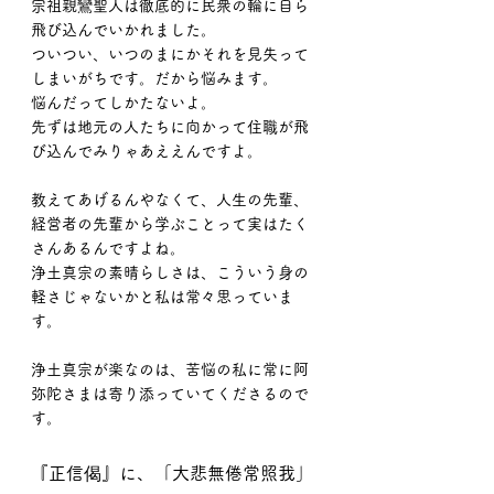
宗祖親鸞聖人は徹底的に民衆の輪に自ら
飛び込んでいかれました。
ついつい、いつのまにかそれを見失って
しまいがちです。だから悩みます。
悩んだってしかたないよ。
先ずは地元の人たちに向かって住職が飛
び込んでみりゃあええんですよ。
教えてあげるんやなくて、人生の先輩、
経営者の先輩から学ぶことって実はたく
さんあるんですよね。
浄土真宗の素晴らしさは、こういう身の
軽さじゃないかと私は常々思っていま
す。
浄土真宗が楽なのは、苦悩の私に常に阿
弥陀さまは寄り添っていてくださるので
す。
『正信偈』に、「大悲無倦常照我」