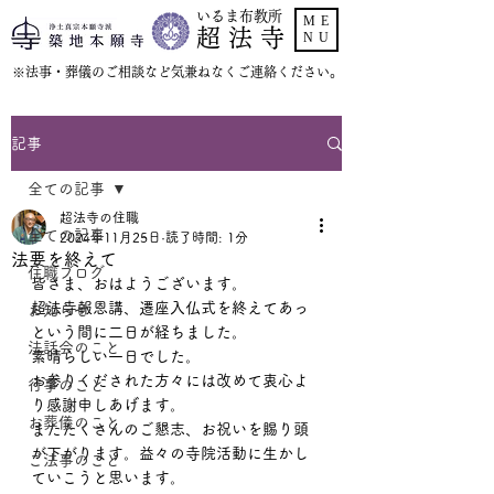
いるま布教所
ME
超 法 寺
NU
​※法事・葬儀のご相談など気兼ねなくご連絡ください。
記事
全ての記事
超法寺の住職
全ての記事
2024年11月25日
読了時間: 1分
法要を終えて
住職ブログ
皆さま、おはようございます。
超法寺報恩講、遷座入仏式を終えてあっ
お知らせ
という間に二日が経ちました。
法話会のこと
素晴らしい一日でした。
お参りくだされた方々には改めて衷心よ
行事のこと
り感謝申しあげます。
お葬儀のこと
またたくさんのご懇志、お祝いを賜り頭
が下がります。益々の寺院活動に生かし
ご法事のこと
ていこうと思います。