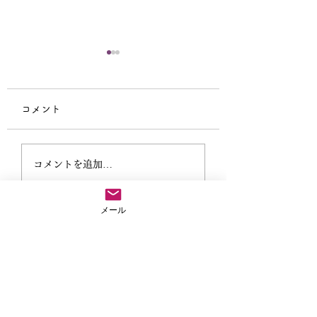
コメント
仏教テレフォン相談
外に出なきゃもっ
コメントを追加…
ない
メール
法事や葬儀のご依頼など気兼ねなくご連絡ださい
04-2907-8813
お急ぎの場合
※お参りで留守にすることがありますので、留守番電話に用
件と連絡先を入れてくだされば折り返しご連絡いたします。
サイトマップ