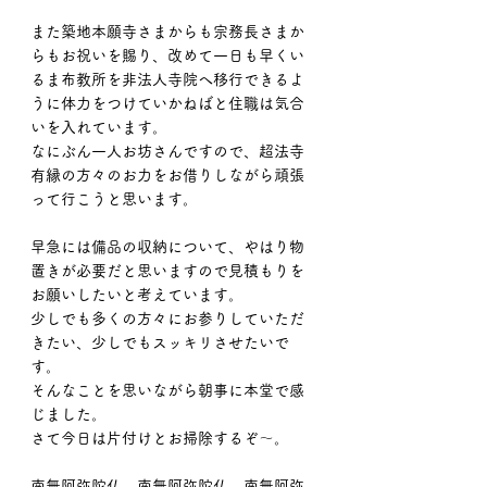
また築地本願寺さまからも宗務長さまか
らもお祝いを賜り、改めて一日も早くい
るま布教所を非法人寺院へ移行できるよ
うに体力をつけていかねばと住職は気合
いを入れています。
なにぶん一人お坊さんですので、超法寺
有縁の方々のお力をお借りしながら頑張
って行こうと思います。
早急には備品の収納について、やはり物
置きが必要だと思いますので見積もりを
お願いしたいと考えています。
少しでも多くの方々にお参りしていただ
きたい、少しでもスッキリさせたいで
す。
そんなことを思いながら朝事に本堂で感
じました。
さて今日は片付けとお掃除するぞ〜。
南無阿弥陀仏、南無阿弥陀仏、南無阿弥