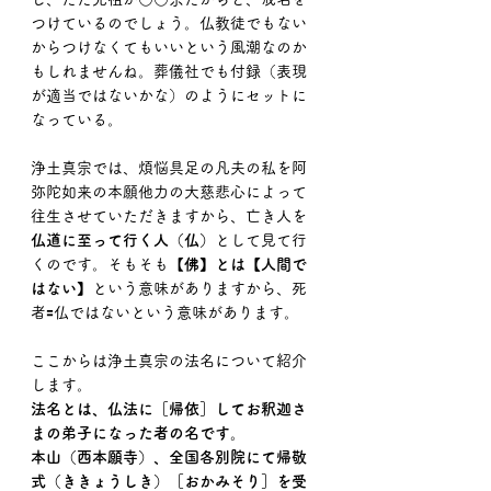
つけているのでしょう。仏教徒でもない
からつけなくてもいいという風潮なのか
もしれませんね。葬儀社でも付録（表現
が適当ではないかな）のようにセットに
なっている。
浄土真宗では、煩悩具足の凡夫の私を阿
弥陀如来の本願他力の大慈悲心によって
往生させていただきますから、亡き人を
仏道に至って行く人（仏）
として見て行
くのです。そもそも【
佛】とは【人間で
はない】
という意味がありますから、死
者🟰仏ではないという意味があります。
ここからは浄土真宗の法名について紹介
します。
法名とは、仏法に［帰依］してお釈迦さ
まの弟子になった者の名です。
本山（西本願寺）、全国各別院にて帰敬
式（ききょうしき）［おかみそり］を受