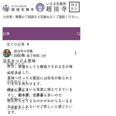
いるま布教所
ME
超 法 寺
NU
​※法事・葬儀のご相談など気兼ねなくご連絡ください。
記事
全ての記事
超法寺の住職
全ての記事
2月17日
読了時間: 2分
法名をつける意味
住職ブログ
昨今、葬儀をしても
俗名
でされる方が増
えてきました。
お知らせ
墓地へ行っても墓誌には俗名が彫られて
法話会のこと
いるのを見かけます。
確かに
墓じまい
も急激に増えてきていま
行事のこと
すし、
樹木葬
、
合葬墓
も多いので
お葬儀のこと
死んだらどうなるのかがわからないまま
なのかもしれないけど悲しいと感じてい
ご法事のこと
ます。