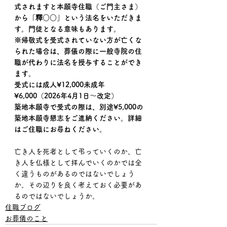
式されますと本願寺住職（ご門主さま）
から「釋○○」という法名をいただきま
す。門徒となる意味もあります。
※帰敬式を受式されていない方が亡くな
られた場合は、葬儀の際に一般寺院の住
職が代わりに法名を授与することができ
ます。
受式には成人¥12,000未成年
¥6,000（2026年4月1日〜改定）
築地本願寺で受式の際は、別途¥5,000の
築地本願寺懇志をご進納ください。詳細
はご住職にお尋ねください。
亡き人を死者として弔っていくのか、亡
き人を仏様として拝んでいくのかでは全
く違うものがあるのではないでしょう
か。その辺りを良く考えておく必要があ
るのではないでしょうか。
住職ブログ
お葬儀のこと