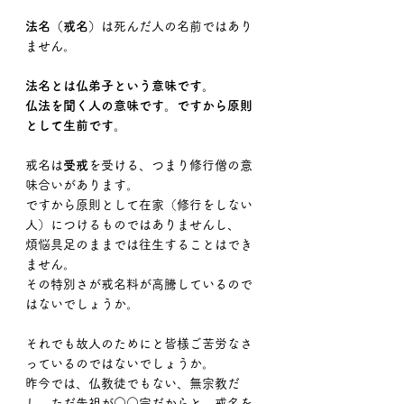
法名（戒名）
は死んだ人の名前ではあり
ません。
法名とは仏弟子という意味です。
仏法を聞く人の意味です。ですから原則
として生前です。
戒名は
受戒
を受ける、つまり修行僧の意
味合いがあります。
ですから原則として在家（修行をしない
人）につけるものではありませんし、
煩悩具足のままでは往生することはでき
ません。
その特別さが戒名料が高騰しているので
はないでしょうか。
それでも故人のためにと皆様ご苦労なさ
っているのではないでしょうか。
昨今では、仏教徒でもない、無宗教だ
し、ただ先祖が○○宗だからと、戒名を