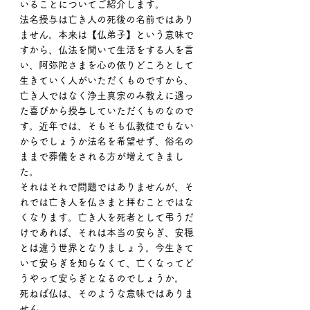
いることについてご紹介します。
法名授与は亡き人の死後の名前ではあり
ません。本来は【仏弟子】という意味で
すから、仏法を聞いて生活をする人を言
い、阿弥陀さまを心の依りどころとして
生きていく人がいただくものですから、
亡き人ではなく浄土真宗のみ教えに遇っ
た喜びから授与していただくものなので
す。近年では、そもそも仏教徒でもない
からでしょうか法名を希望せず、俗名の
ままで葬儀をされる方が増えてきまし
た。
それはそれで問題ではありませんが、そ
れでは亡き人を仏さまと拝むことではな
くなります。亡き人を死者として弔うだ
けであれば、それは本当の安らぎ、安穏
とは違う世界となりましょう。今生きて
いて安らぎを知らなくて、亡くなってど
うやって安らぎとなるのでしょうか。
死ねば仏は、そのような意味ではありま
せん。