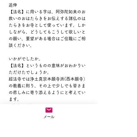
追伸
【法名】に用いる字は、阿弥陀如来のお
救いのおはたらきをお伝えする諸仏のは
たらきをお寺として使っています。しか
しながら、どうしてもこうして欲しいと
の願い、要望がある場合はご住職にご相
談ください。
いかがでしたか。
【法名】というものの意味がおわかりい
ただけたでしょうか。
超法寺では浄土真宗本願寺派(西本願寺）
の教義に則り、その上で少しでも皆さま
の悲しみに寄り添えるようにと考えてい
ます。
お気軽にご相談ください。
また【お布施】についても、料金ではな
メール
く、「財施」と言い、皆さまのご負担に
ならない範囲でお布施していただけたら
有り難いと思います。無理をしますとご