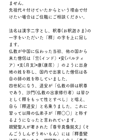
ません。
先祖代々付けていたからという理由で付
けたい場合はご住職にご相談ください。
法名は漢字二字とし、釈尊(お釈迦さま)の
一字をいただいた「釋」の字を上に冠し
ます。
仏教が中国に伝わった当初、他の国から
来た僧侶は「竺(インド）•安(パルティ
ア）•支(月支)•康(康居）」のように出身
地の姓を称し、国内で出家した僧侶は各
自の師の姓を称していました。
四世紀になり、道安が「仏教の師は釈尊
であり、沙門(仏教の出家修行者）は皆ひ
としく釋をもって性とすべし」と唱え、
自ら「釋道安」と名乗りました。これに
習って以降の仏弟子が「釋○○」と称す
るようになったと言われています。
親鸞聖人が著された『尊号真像銘文』(そ
んごうしんぞうめいもん）には「釋曇鸞