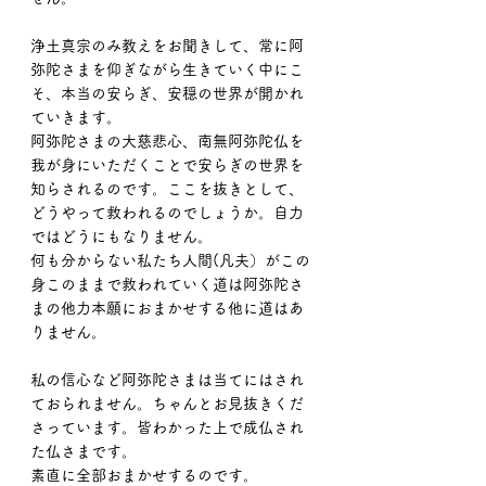
浄土真宗のみ教えをお聞きして、常に阿
弥陀さまを仰ぎながら生きていく中にこ
そ、本当の安らぎ、安穏の世界が開かれ
ていきます。
阿弥陀さまの大慈悲心、南無阿弥陀仏を
我が身にいただくことで安らぎの世界を
知らされるのです。ここを抜きとして、
どうやって救われるのでしょうか。自力
ではどうにもなりません。
何も分からない私たち人間(凡夫）がこの
身このままで救われていく道は阿弥陀さ
まの他力本願におまかせする他に道はあ
りません。
私の信心など阿弥陀さまは当てにはされ
ておられません。ちゃんとお見抜きくだ
さっています。皆わかった上で成仏され
た仏さまです。
素直に全部おまかせするのです。