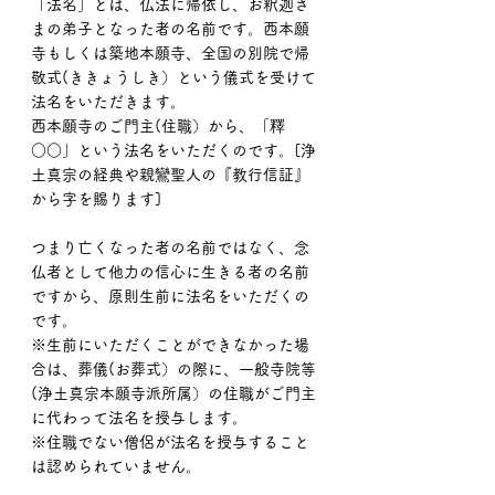
「法名」とは、仏法に帰依し、お釈迦さ
まの弟子となった者の名前です。西本願
寺もしくは築地本願寺、全国の別院で帰
敬式(ききょうしき）という儀式を受けて
法名をいただきます。
西本願寺のご門主(住職）から、「釋
○○」という法名をいただくのです。[浄
土真宗の経典や親鸞聖人の『教行信証』
から字を賜ります]
つまり亡くなった者の名前ではなく、念
仏者として他力の信心に生きる者の名前
ですから、原則生前に法名をいただくの
です。
※生前にいただくことができなかった場
合は、葬儀(お葬式）の際に、一般寺院等
(浄土真宗本願寺派所属）の住職がご門主
に代わって法名を授与します。
※住職でない僧侶が法名を授与すること
は認められていません。