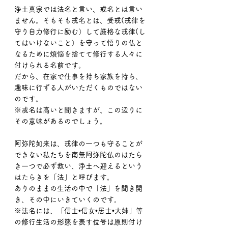
浄土真宗では法名と言い、戒名とは言い
ません。そもそも戒名とは、受戒(戒律を
守り自力修行に励む）して厳格な戒律(し
てはいけないこと）を守って悟りの仏と
なるために煩悩を捨てて修行する人々に
付けられる名前です。
だから、在家で仕事を持ち家族を持ち、
趣味に行ずる人がいただくものではない
のです。
※戒名は高いと聞きますが、この辺りに
その意味があるのでしょう。
阿弥陀如来は、戒律の一つも守ることが
できない私たちを南無阿弥陀仏のはたら
き一つで必ず救い、浄土へ迎えるという
はたらきを「法」と呼びます。
ありのままの生活の中で「法」を聞き開
き、その中にいきていくのです。
※法名には、「信士•信女•居士•大姉」等
の修行生活の形態を表す位号は原則付け