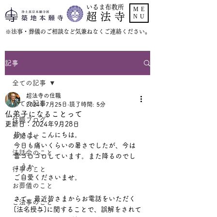
いるま布教所
ME
超 法 寺
NU
​※法事・葬儀のご相談など気兼ねなくご連絡ください。
記事
全ての記事
超法寺の住職
全ての記事
2024年7月25日
読了時間: 5分
仏弟子になることって
住職ブログ
更新日：
2024年9月28日
皆さま、こんにちは。
お知らせ
今日も痛いくらいの暑さでしたが、今は
法話会のこと
雷ゴロゴロしています。また降るのでし
ょうか。
行事のこと
ご自愛くださいませ。
お葬儀のこと
さて、最近皆さまからお電話をいただく
ご法事のこと
[法名授与]に関することで、誤解をされて