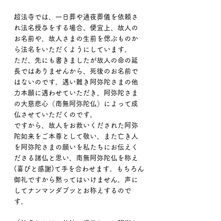
超法寺では、一日葬や通夜葬儀を依頼さ
れ法名授与をする場合、便宜上、故人の
お名前や、故人さまの生前を偲ぶものか
ら法名をいただくようにしています。
ただ、先にも書きましたが故人の命の延
長ではありませんから、死後のお名前で
はないのです。遇い難き阿弥陀さまの他
力本願に遇わせていただき、阿弥陀さま
の大慈悲心（南無阿弥陀仏）によって成
仏させていただくのです。
ですから、故人をお救いくだされた阿弥
陀如来をご本尊として敬い、また亡き人
を阿弥陀さまの願いを私たちにお伝えく
ださる諸仏と思い、南無阿弥陀仏を称え
(喜びと感謝)て手を合わせます。もちろん
御礼ですから黙ってはいけません。声に
してナンマンダブツとお称えするので
す。