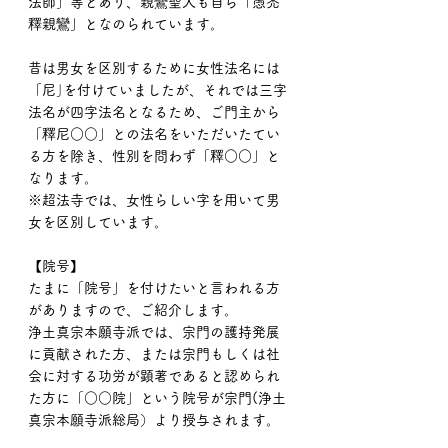
法師」等とあり、親鸞聖人も自ら「愚禿
釋親鸞」となのられています。
昔は男女を区別するために女性法名には
「尼｣を付けていましたが、それでは三字
法名が四字法名となるため、ご門主から
「釋尼○○」との法名をいただいたてい
る方を除き、性別を問わず「釋○○」と
なります。
※超法寺では、女性らしい字を用いて男
女を区別しています。
【院号】
たまに「院号」を付けたいと言われる方
がありますので、ご紹介します。
浄土真宗本願寺派では、宗門の護持発展
に貢献された方、または宗門もしくは社
会に対する功労が顕著であると認められ
た方に「○○院」という院号が宗門(浄土
真宗本願寺派総局）より授与されます。