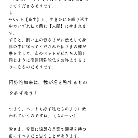
ってくださるそうです。
↓
◉ペット【畜生】も、生き死にを繰り返す
中でいずれ私と同じ【人間】に生まれま
す。
すると、飼い主の皆さまがお伝えして身
体の中に宿ってくだされた仏さまの種が
芽を出して、あのペットが私たち人間と
同じように南無阿弥陀仏をお称えするよ
うになるのだそうです。
阿弥陀如来は、我が名を称するもの
を必ず救う！
つまり、ペットも必ず私たちのように救
われていくのですね。（ふか〜い）
皆さま、安易に綺麗な言葉で願望を持つ
前にすべきだと思うことがあります。