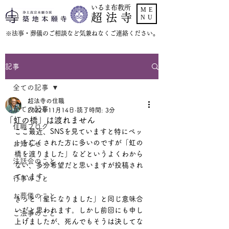
いるま布教所
ME
超 法 寺
NU
​※法事・葬儀のご相談など気兼ねなくご連絡ください。
記事
全ての記事
超法寺の住職
全ての記事
2022年11月14日
読了時間: 3分
「虹の橋」は渡れません
住職ブログ
ここ最近、SNSを見ていますと特にペッ
トを亡くされた方に多いのですが「虹の
お知らせ
橋を渡りました」などというよくわから
法話会のこと
ない、多分希望だと思いますが投稿され
ています。
行事のこと
お葬儀のこと
きっと「星になりました」と同じ意味合
いだと思われます。しかし前回にも申し
ご法事のこと
上げましたが、死んでもそうは決してな