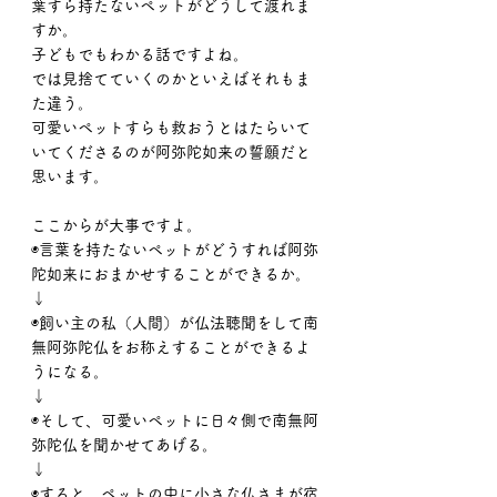
葉すら持たないペットがどうして渡れま
すか。
子どもでもわかる話ですよね。
では見捨てていくのかといえばそれもま
た違う。
可愛いペットすらも救おうとはたらいて
いてくださるのが阿弥陀如来の誓願だと
思います。
ここからが大事ですよ。
◉言葉を持たないペットがどうすれば阿弥
陀如来におまかせすることができるか。
↓
◉飼い主の私（人間）が仏法聴聞をして南
無阿弥陀仏をお称えすることができるよ
うになる。
↓
◉そして、可愛いペットに日々側で南無阿
弥陀仏を聞かせてあげる。
↓
◉すると、ペットの中に小さな仏さまが宿