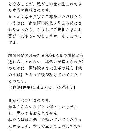
となることが、私がこの世に生まれてき
た本当の意味なのです。
せっかく浄土真宗のご縁をいただけたと
いうのに、南無阿弥陀仏を称える私にな
れなかったら、どうしてご先祖さまがお
喜びくださるのでしょうか。悲しまれま
すよ。
煩悩具足の凡夫たる私(死ぬまで煩悩から
逃れることのない、諸仏に見捨てられた)
のために、阿弥陀さまは先手の親心【他
力本願】をもって喚び続けていてくださ
るのです。
【我(阿弥陀)にまかせよ、必ず救う】
まかせなさいなのです。
頑張りなさいなどとは仰っていません
し、思ってもおられません。
私たちは親が先手で動いていてくださっ
たからこそ、今まで生きてこれたのです