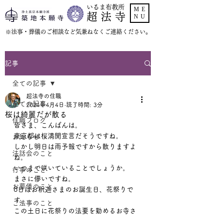
いるま布教所
ME
超 法 寺
NU
​※法事・葬儀のご相談など気兼ねなくご連絡ください。
記事
全ての記事
超法寺の住職
全ての記事
2024年4月4日
読了時間: 3分
桜は綺麗だが散る
住職ブログ
皆さま、こんばんは。
東京都は桜満開宣言だそうですね。
お知らせ
しかし明日は雨予報ですから散りますよ
法話会のこと
ね。
いつまで咲いていることでしょうか。
行事のこと
まさに儚いですね。
お葬儀のこと
8日はお釈迦さまのお誕生日、花祭りで
す。
ご法事のこと
この土日に花祭りの法要を勤めるお寺さ