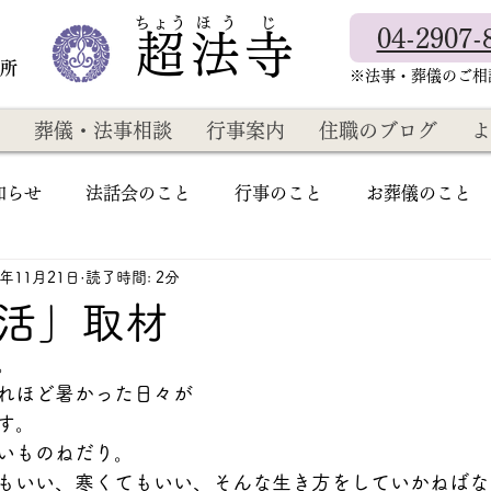
​ちょう ほ う じ
04-2907-
超法寺
教所
​※法事・葬儀のご
葬儀・法事相談
行事案内
住職のブログ
よ
知らせ
法話会のこと
行事のこと
お葬儀のこと
4年11月21日
読了時間: 2分
活」取材
。
れほど暑かった日々が
す。
いものねだり。
もいい、寒くてもいい、そんな生き方をしていかねばな