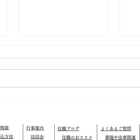
仏教テレフォン相談
外に
相談
行事案内
住職ブログ
よくあるご質問
込方法
法話会
住職のおススメ
葬儀や法事関連