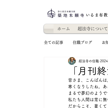
いるま布
ホーム
超法寺について
全ての記事
住職ブログ
お
超法寺の住職
202
「月刊終
皆さま、こんばんは
寒くなりしたね。あ
まるで夢幻のようで
私たち人間は常に無
だからこそ、暑くて