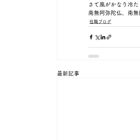
さて風がかなり冷た
南無阿弥陀仏、南無
住職ブログ
最新記事