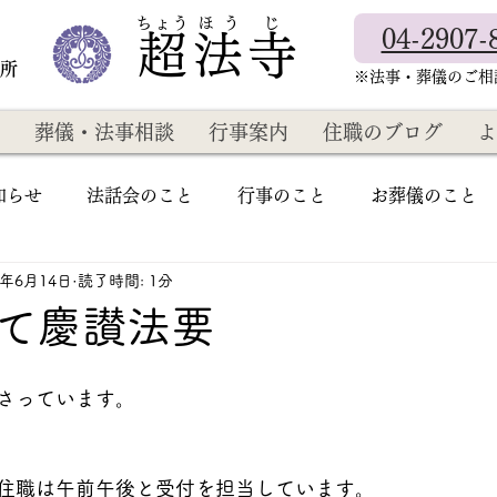
​ちょう ほ う じ
04-2907-
超法寺
教所
​※法事・葬儀のご
葬儀・法事相談
行事案内
住職のブログ
よ
知らせ
法話会のこと
行事のこと
お葬儀のこと
2年6月14日
読了時間: 1分
て慶讃法要
さっています。
住職は午前午後と受付を担当しています。