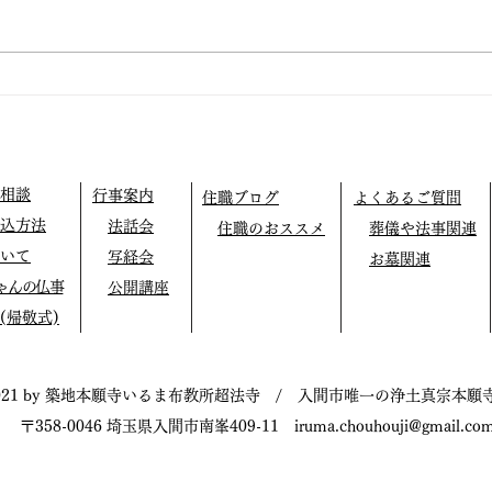
仏教テレフォン相談
外に
相談
行事案内
住職ブログ
よくあるご質問
込方法
法話会
住職のおススメ
葬儀や法事関連
いて
写経会
お墓関連
ゃんの仏事
公開講座
(帰敬式)
021 by 築地本願寺いるま布教所超法寺 / 入間市唯一の浄土真宗本願
〒358-0046 埼玉県入間市南峯409-11
iruma.chouhouji@gmail.co