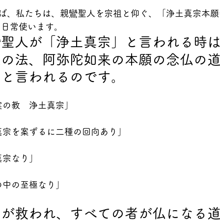
ば、私たちは、親鸞聖人を宗祖と仰ぐ、「浄土真宗本願
て日常使います。
鸞聖人が「浄土真宗」と言われる時
仏の法、阿弥陀如来の本願の念仏の
】と言われるのです。
実の教　浄土真宗」
真宗を案ずるに二種の回向あり」
真宗なり」
の中の至極なり」
のが救われ、すべての者が仏になる