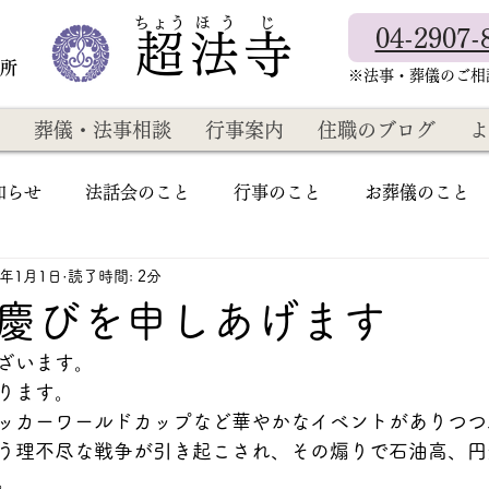
​ちょう ほ う じ
04-2907-
超法寺
教所
​※法事・葬儀のご
葬儀・法事相談
行事案内
住職のブログ
よ
知らせ
法話会のこと
行事のこと
お葬儀のこと
3年1月1日
読了時間: 2分
慶びを申しあげます
ざいます。
ります。
ッカーワールドカップなど華やかなイベントがありつつ
う理不尽な戦争が引き起こされ、その煽りで石油高、円
。