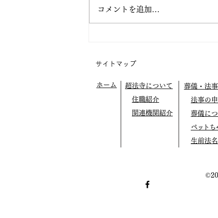
コメントを追加…
阿弥陀の眼の中で生きてみよ
う
サイトマップ
ホーム
超法寺について
葬儀・法事
住職紹介
法事の申
関連機関紹介
葬儀につ
ペットち
生前法名
©2