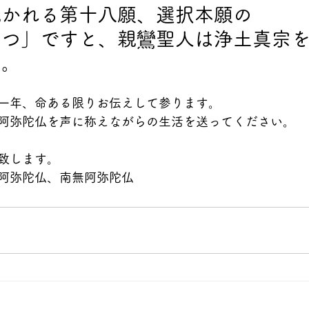
説かれる第十八願、選択本願の
一つ」ですと、親鸞聖人は浄土真宗
た。
一年、命ある限りお伝えして参ります。
阿弥陀仏を声に称えながらの生活を送ってください。
致します。
阿弥陀仏、南無阿弥陀仏