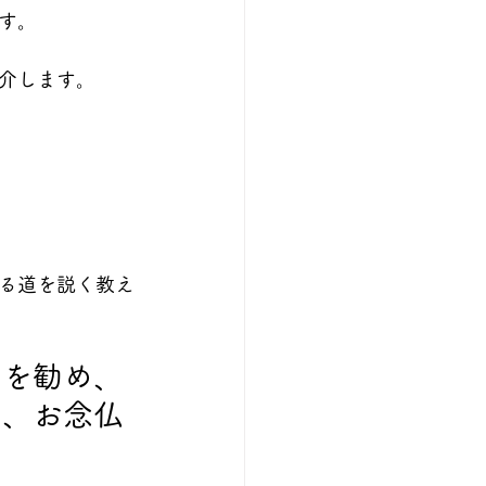
す。
介します。
る道を説く教え
とを勧め、
て、お念仏