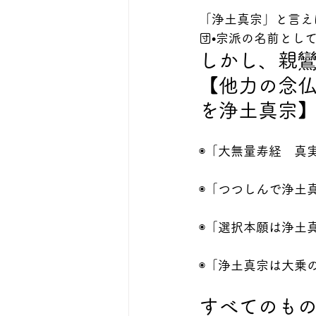
「浄土真宗」と言え
団•宗派の名前とし
しかし、親
【他力の念
を浄土真宗
◉「大無量寿経　真
◉「つつしんで浄土
◉「選択本願は浄土
◉「浄土真宗は大乗
すべてのも