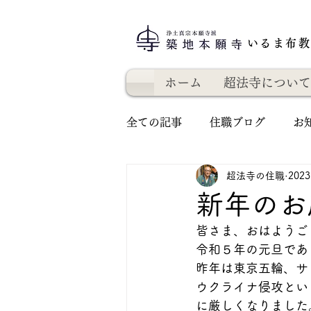
いるま布
ホーム
超法寺について
全ての記事
住職ブログ
お
超法寺の住職
202
新年のお
皆さま、おはようご
令和５年の元旦であ
昨年は東京五輪、サ
ウクライナ侵攻とい
に厳しくなりました