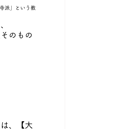
寺派」という教
は、
道そのもの
道は、【大