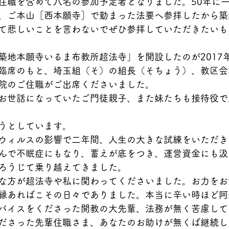
住職を含めて八名の参加予定者となりました。50年に
、ご本山［西本願寺］で勤まった法要へ参拝したから築
て悲しいことを言わないでぜひ参拝していただきたいも
築地本願寺いるま布教所超法寺」を開設したのが2017年
臨席のもと、埼玉組（そ）の組長（そちょう）、教区会
院のご住職がご出席くださいました。
お世話になっていたご門徒親子、また妹たちも接待役で
うとしています。
ウィルスの影響で二年間、人生の大きな試練をいただき
んで不眠症にもなり、蓄えが底をつき、運営資金にも汲
ろうじて乗り越えてきました。
な方が超法寺や私に関わってくださいました。お力をお
縁あればこその日々でありました。本当に辛い時ほど阿
バイスをくださった開教の大先輩、法務が無く苦慮して
ださった先輩住職さま、あなたのお助けが無くば継続し