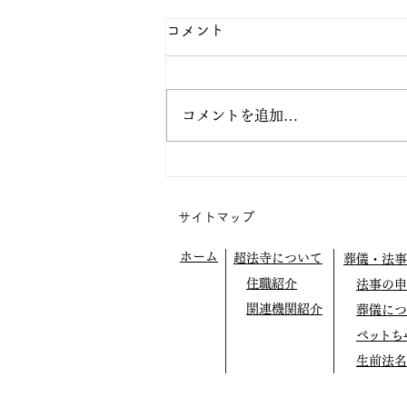
コメント
コメントを追加…
阿弥陀の眼の中で生きてみよ
う
サイトマップ
ホーム
超法寺について
葬儀・法事
住職紹介
法事の申
関連機関紹介
葬儀につ
ペットち
生前法名