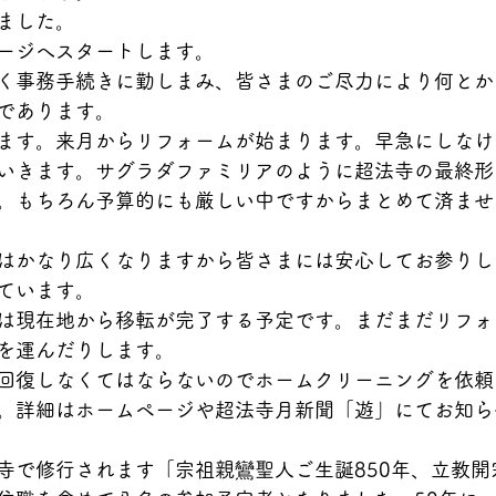
ました。
ージへスタートします。
く事務手続きに勤しまみ、皆さまのご尽力により何とか
であります。
ます。来月からリフォームが始まります。早急にしなけ
いきます。サグラダファミリアのように超法寺の最終形
。もちろん予算的にも厳しい中ですからまとめて済ませ
はかなり広くなりますから皆さまには安心してお参りし
ています。
は現在地から移転が完了する予定です。まだまだリフォ
を運んだりします。
回復しなくてはならないのでホームクリーニングを依頼
。詳細はホームページや超法寺月新聞「遊」にてお知ら
寺で修行されます「宗祖親鸞聖人ご生誕850年、立教開宗