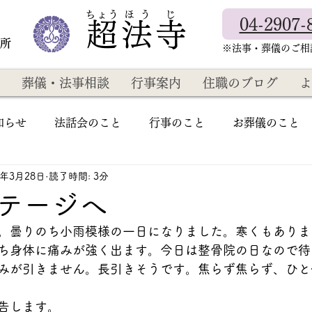
​ちょう ほ う じ
04-2907-
超法寺
教所
​※法事・葬儀のご
葬儀・法事相談
行事案内
住職のブログ
よ
知らせ
法話会のこと
行事のこと
お葬儀のこと
4年3月28日
読了時間: 3分
テージへ
。曇りのち小雨模様の一日になりました。寒くもありま
ち身体に痛みが強く出ます。今日は整骨院の日なので待
みが引きません。長引きそうです。焦らず焦らず、ひと
告します。