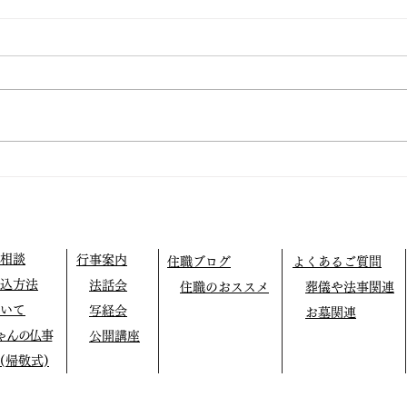
仏教テレフォン相談
外に
相談
行事案内
住職ブログ
よくあるご質問
込方法
法話会
住職のおススメ
葬儀や法事関連
いて
写経会
お墓関連
ゃんの仏事
公開講座
(帰敬式)