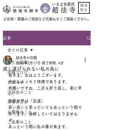
いるま布教所
ME
超 法 寺
NU
​※法事・葬儀のご相談など気兼ねなくご連絡ください。
記事
全ての記事
超法寺の住職
全ての記事
2025年2月17日
読了時間: 4分
成し遂げられない私の為に
住職ブログ
皆さま、おはようございます。
今日もスッキリ快晴であります。
お知らせ
有難いですね。二月も折り返し、実に早
法話会のこと
い。
無常世界は「迅速」
行事のこと
若い若いと思っていてもあっという間で
お葬儀のこと
あります。油断していてはなりません
ぞ。
ご法事のこと
あっという間に私の番が来ます。