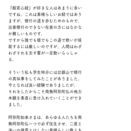
『般若心経』が好きな人はあまりに多い
ですね。これは素晴らしいお経ではあり
ますが、修行の道を歩むためのもので、
出家修行のできない在家の方にはなかな
か難しいものです。
ですから誰でも彼でもこの道で救いが成
就するには厳しいのですが、人間はわざ
わざそれを志す輩が一定数いらっしゃ
る。
そういう私も学生時分には比叡山で修行
の真似事をしてみたことがありました。
今となれば良い経験でありましたが。
それをしたからこそ南無阿弥陀仏の他力
本願を素直に受け入れていくことができ
ました。
阿弥陀如来さまは、あらゆる人たちを南
無阿弥陀仏一つで必ず往生させ、二度と
迷いの境界とはしない素晴らしい教えを