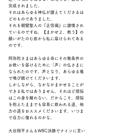
完成されました。
それはあらゆる神仏が讃えてくださるほ
どのものでありました。
それを親鸞聖人の『正信偈』に讃嘆され
ているのですね。【まかせよ、救う】の
願いがたのむ前から私に届けられてある
のです。
阿弥陀さまはあらゆる命にその無条件の
お救いを届けるために「声」の仏さまに
なられたのです。声となり、あらゆる場
で喚び続けてくださいます。
しかしながら、なかなかまかせることが
できる私ではありません。それほど煩悩
はこの身を離れない。だからこそ、煩悩
を抱えたままでも容易に救われる道、他
力の道をおススメくださいます。いつま
で自力に憧れるのかな。
大谷翔平さんもWBC決勝でナインに言い