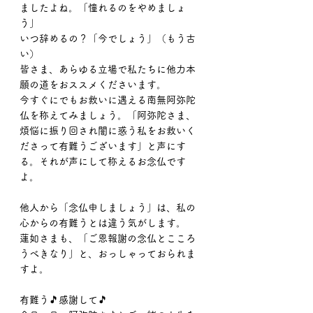
ましたよね。「憧れるのをやめましょ
う」
いつ辞めるの？「今でしょう」（もう古
い）
皆さま、あらゆる立場で私たちに他力本
願の道をおススメくださいます。
今すぐにでもお救いに遇える南無阿弥陀
仏を称えてみましょう。「阿弥陀さま、
煩悩に振り回され闇に惑う私をお救いく
ださって有難うございます」と声にす
る。それが声にして称えるお念仏です
よ。
他人から「念仏申しましょう」は、私の
心からの有難うとは違う気がします。
蓮如さまも、「ご恩報謝の念仏とこころ
うべきなり」と、おっしゃっておられま
すよ。
有難う🎵感謝して🎵