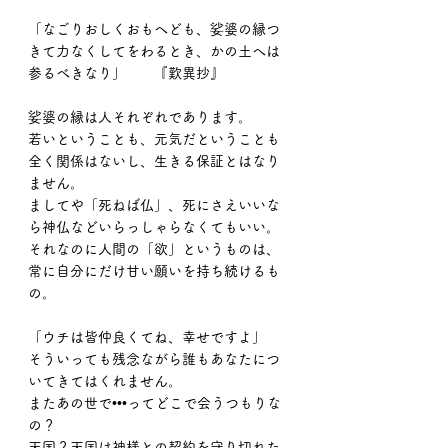
「なごりおしくおもへども、娑婆の縁つ
きて力なくしてをわるとき、かの土へは
参るべきなり」　　『歎異抄』
娑婆の縁は人それぞれであります。
若いということも、元気だということも
全く関係はないし、生きる保証とはなり
ません。
ましてや「死ねば仏」、死にさえいいな
ら神仏などいらっしゃらなくてもいい。
それなのに人間の「欲」というものは、
常に自分にだけ甘い願いを持ち続けるも
の。
「ウチは皆仲良くてね、幸せですよ」
そういっても残念ながら誰もあなたにつ
いてきてはくれません。
またあの世で•••ってどこで会うつもりな
の？
天国？天国は神様との契約を守り切れた