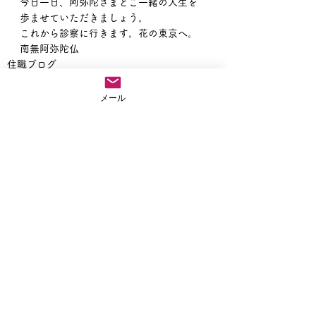
今日一日、阿弥陀さまとご一緒の人生を
歩ませていただきましょう。
これから診察に行きます。花の東京へ。
南無阿弥陀仏
住職ブログ
メール
すべて表示
最新記事