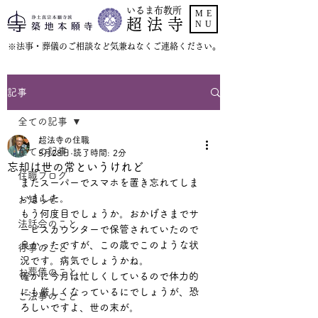
いるま布教所
ME
超 法 寺
NU
​※法事・葬儀のご相談など気兼ねなくご連絡ください。
記事
全ての記事
超法寺の住職
全ての記事
5月28日
読了時間: 2分
忘却は世の常というけれど
住職ブログ
またスーパーでスマホを置き忘れてしま
いました。
お知らせ
もう何度目でしょうか。おかげさまでサ
法話会のこと
ービスカウンターで保管されていたので
良かったですが、この歳でこのような状
行事のこと
況です。病気でしょうかね。
お葬儀のこと
確かに今月は忙しくしているので体力的
にも厳しくなっているにでしょうが、恐
ご法事のこと
ろしいですよ、世の末が。