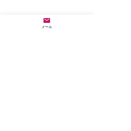
メール
コメント
仏教テレフォン相
阿弥陀の眼の中で生き
コメントを追加…
てみよう
法事や葬儀のご依頼など気兼ねなくご連絡ださい
04-2907-8813
お急ぎの場合