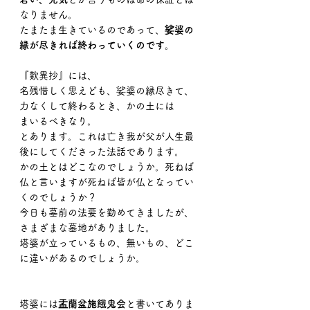
なりません。
たまたま生きているのであって、
娑婆の
縁が尽きれば終わっていくのです。
『歎異抄』には、
名残惜しく思えども、娑婆の縁尽きて、
力なくして終わるとき、かの土には
まいるべきなり。
とあります。これは亡き我が父が人生最
後にしてくださった法話であります。
かの土とはどこなのでしょうか。死ねば
仏と言いますが死ねば皆が仏となってい
くのでしょうか？
今日も墓前の法要を勤めてきましたが、
さまざまな墓地がありました。
塔婆が立っているもの、無いもの、どこ
に違いがあるのでしょうか。
塔婆には
盂蘭盆施餓鬼会
と書いてありま