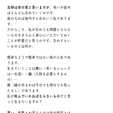
忘却は世の常と言いますが
、老いが進め
ばどんどん忘れていくのです。
病のなれば身内すら忘れいく私でありま
す。
だからこそ、私が忘れても問題とならな
いものをきちんと身心にいただいておく
ことが肝要だと思うのです。忘れてもい
いものとは何か。
簡単なようで簡単ではない我が人生であ
ります。
生きていくことは
老い
（老いるショック
は一生涯）・
病
（入院を必要とするも
の）・
死
（縁が尽きれば今日でも明日でも待っ
たなし）であります。
私が
死んでいかねばならないもの
だと思
って生きていますか？
若い、元気
とか言うものは命の保証とは