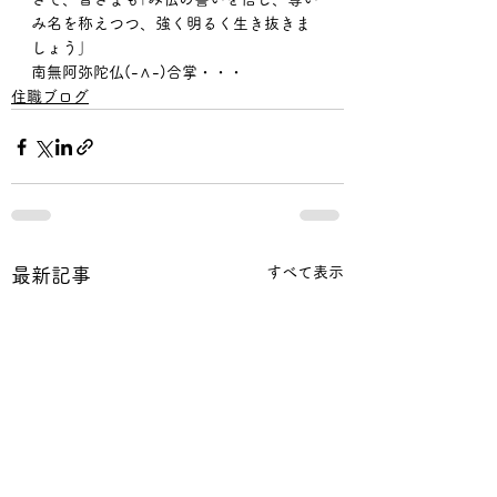
み名を称えつつ、強く明るく生き抜きま
しょう｣
南無阿弥陀仏(-∧-)合掌・・・
住職ブログ
すべて表示
最新記事