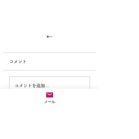
コメント
仏教テレフォン相談
外に出なきゃもっ
コメントを追加…
ない
メール
法事や葬儀のご依頼など気兼ねなくご連絡ださい
04-2907-8813
お急ぎの場合
※お参りで留守にすることがありますので、留守番電話に用
件と連絡先を入れてくだされば折り返しご連絡いたします。