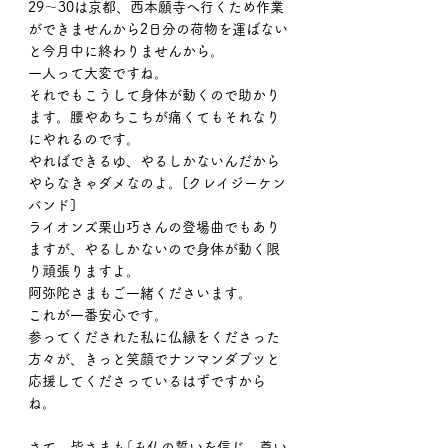
29～30は京都、西本願寺へ行くため作業
ができませんから2日分の荷物を運ばない
と今月中に終わりませんから。
一人って大変ですね。
それでもこうして身体が動くので助かり
ます。腰やあちこちが痛くてもそれなり
にやれるのです。
やればできるゆ、やるしかないんだから
やらなきゃダメなのよ。[クレイジーケン
バンド]
ライオンズ栗山巧さんの登場曲でもあり
ますが、やるしかないので身体が動く限
り頑張りますよ。
阿弥陀さまもご一緒くださいます。
これが一番安心です。
参ってくだされた私に仏縁をくださった
方々が、きっと笑顔でナンマンダブツと
応援してくださっているはずですから
ね。
さて、皆さまも｢み仏の誓いを信じ、尊い