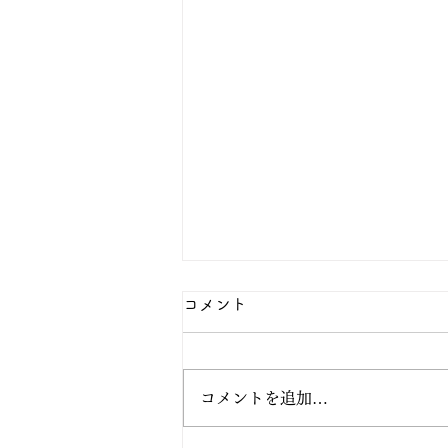
八月の行事予定
コメント
⭕️九日（日曜）の写経会は、遠
方での新盆参りがあるため休会し
ます。 七日（金曜）正行寺布教
コメントを追加…
［宇都宮市泉町］13時30分〜
（40分2席） 二十二日（土曜）