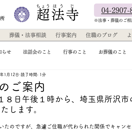
​ちょう ほ う じ
04-2907-
超法寺
教所
​※法事・葬儀のご
葬儀・法事相談
行事案内
住職のブログ
よ
知らせ
法話会のこと
行事のこと
お葬儀のこと
3年1月12日
読了時間: 1分
のご案内
１８日午後１時から、埼玉県所沢市
いたします。
いたのですが、急遽ご住職が代わられた関係でキャンセ