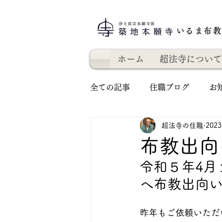
いるま布
ホーム
超法寺について
全ての記事
住職ブログ
お
超法寺の住職
202
布教出向
令和５年4月
へ布教出向
昨年もご依頼いただ