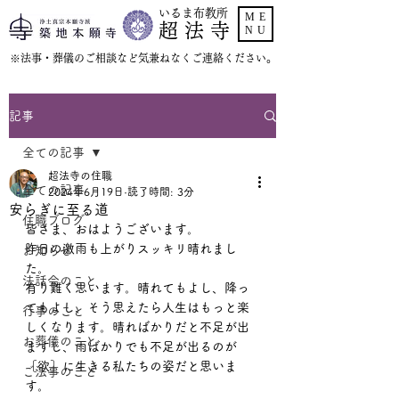
いるま布教所
ME
超 法 寺
NU
​※法事・葬儀のご相談など気兼ねなくご連絡ください。
記事
全ての記事
超法寺の住職
全ての記事
2024年6月19日
読了時間: 3分
安らぎに至る道
住職ブログ
皆さま、おはようございます。
昨日の激雨も上がりスッキリ晴れまし
お知らせ
た。
法話会のこと
有り難く思います。晴れてもよし、降っ
てもよし、そう思えたら人生はもっと楽
行事のこと
しくなります。晴ればかりだと不足が出
お葬儀のこと
ますし、雨ばかりでも不足が出るのが
［欲］に生きる私たちの姿だと思いま
ご法事のこと
す。