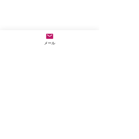
メール
コメント
仏教テレフォン相談
外に出なきゃもっ
コメントを追加…
ない