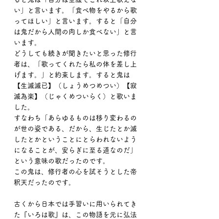
い」と言います。「食べ物をやるから歌
ってほしい」と言います。すると「自分
は鬼だから人間の肉しか食べない」と言
います。
どうしても続きが聞きたいと思った修行
者は、「歌ってくれたら私の体を差し上
げます。」と約束します。すると鬼は
【生滅滅已】（しょうめつめつい）【寂
滅為楽】（じゃくめついらく）と歌いま
した。
すなわち「あらゆるものは移り変わるの
が世の姿である、だから、生じたとか滅
したとかということにとらわれないよう
になることが、安らぎに至る道なのだ」
という意味の歌だったのです。
この鬼は、修行者の心を試そうとした帝
釈天だったのです。
古くから日本では手習いに用いられてき
た『いろは歌』は、この物語を元に弘法