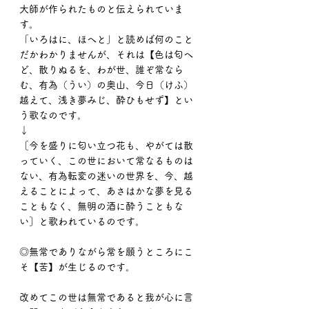
大師が作られたものと伝えられていま
す。
「いろはに、ほへと」と読めば何のこと
だかわかりませんが、それは【色は匂へ
ど、散りぬるを、わが世、誰ぞ常なら
む、有為（うい）の奥山、今日（けふ）
越えて、浅き夢みじ、酔ひもせず】とい
う歌なのです。
↓
［今を盛りに匂い立つ花も、やがては散
っていく、この世において常なるものは
ない、有為転変の迷いの世界を、今、越
えることによって、あさはかな夢を見る
こともなく、無明の酒に酔うこともな
い］と歌われているのです。
◎無常でありながら常を願うところにこ
そ【苦】が生じるのです。
改めてこの世は無常であると我が心に言