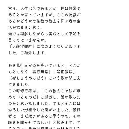
常々、人生は苦であるとか、世は無常で
あるとか言っていますが、ここの認識が
あるかどうかで仏教の教えを仰ぐ者の生
活が始まると思う。
頭では理解しながらも実践として不足を
言ってはいませんか。
『大般涅槃経』に次のような話がありま
した。ご紹介します。
ある修行者が道を歩いていると、どこか
らともなく「諸行無常」「是正滅法」
（ぜしょうめっぽう）という歌が聞こえ
てきました。
この時修行者は、「この教えこそ私が求
めているものだ」と感激し、誰が歌った
のかと思い探しました。するとそこには
恐ろしい形相をした鬼がいました。修行
者は「まだ続きがあると思うので、その
続きを聞かせてほしい」と頼みます。す
ると鬼は「自分は空腹でこれ以上歌えな