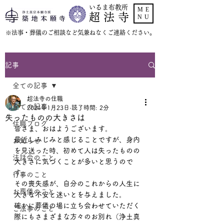
いるま布教所
ME
超 法 寺
NU
​※法事・葬儀のご相談など気兼ねなくご連絡ください。
記事
全ての記事
超法寺の住職
全ての記事
2024年1月23日
読了時間: 2分
失ったものの大きさは
住職ブログ
皆さま、おはようございます。
最近しみじみと感じることですが、身内
お知らせ
を見送った時、初めて人は失ったものの
法話会のこと
大きさに気づくことが多いと思うので
す。
行事のこと
その喪失感が、自分のこれからの人生に
お葬儀のこと
大きな不安と迷いとを与えました。
確かに葬儀の場に立ち会わせていただく
ご法事のこと
際にもさまざまな方々のお別れ（浄土真