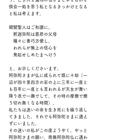
倶会一処を思う私となるきっかけとなる
と私は考えます。
親鸞聖人はご和讃に、
　釈迦弥陀は慈悲の父母
　種々に善巧方便し、
　われらが無上の信心を
　発起せしめたまへけり
と、お示しくださいます。
阿弥陀さまが仏に成られて既に十劫（一
辺が四十里四方の岩の上に三年に一度と
も百年に一度とも言われるが天女が舞い
降り衣で一撫でして、その時の摩擦で擦
り切れ無くなる時間）、
私たちは迷いの命を生き死にを繰り返し
てきました。それでも阿弥陀さまに遇え
ずにいました。
その迷いの私がこの度ようやく、やっと
阿弥陀さまの願い、南無阿弥陀仏に遇わ