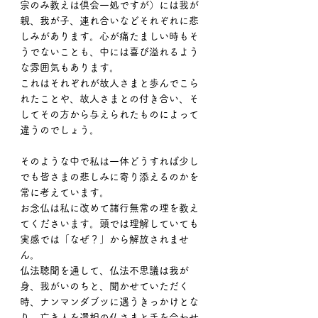
宗のみ教えは倶会一処ですが）には我が
親、我が子、連れ合いなどそれぞれに悲
しみがあります。心が痛たましい時もそ
うでないことも、中には喜び溢れるよう
な雰囲気もあります。
これはそれぞれが故人さまと歩んでこら
れたことや、故人さまとの付き合い、そ
してその方から与えられたものによって
違うのでしょう。
そのような中で私は一体どうすれば少し
でも皆さまの悲しみに寄り添えるのかを
常に考えています。
お念仏は私に改めて諸行無常の理を教え
てくださいます。頭では理解していても
実感では「なぜ？」から解放されませ
ん。
仏法聴聞を通して、仏法不思議は我が
身、我がいのちと、聞かせていただく
時、ナンマンダブツに遇うきっかけとな
り、亡き人を還相の仏さまと手を合わせ