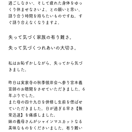
過ごしなさい、そして疲れた身体をゆっ
くり休ませなさいよ、との願いと思い、
語り合う時間を持ちたいものですね。す
ぐ語り合えなくなりますよ。
失って気づく家族の有り難さ。
失って気づくつれあいの大切さ。
私はお恥ずかしながら、失ってから気づ
きました。
昨日は実家寺の秋季彼岸会へ参り宮本義
宣師のお聴聞をさせていただきました。6
年ぶりでした。
また母の四十九日を併修し生前を偲ばせ
ていただきました。日が過ぎる早さ【無
常迅速】を痛感しました。
妹の義母さんがシャインマスカットなる
美味なものをくださいました。有り難い