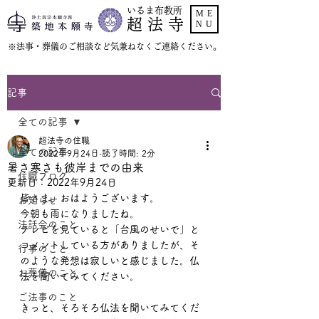
いるま布教所
ME
超 法 寺
NU
​※法事・葬儀のご相談など気兼ねなくご連絡ください。
記事
全ての記事
超法寺の住職
全ての記事
2022年9月24日
読了時間: 2分
暑さ寒さも彼岸までの由来
住職ブログ
更新日：
2022年9月24日
皆さま、おはようございます。
お知らせ
今朝も雨になりましたね。
法話会のこと
テレビを見ていると「台風のせいで」と
コメントしている方がありましたが、そ
行事のこと
のような発想は寂しいと感じました。仏
お葬儀のこと
法を聞いてみてください。
ご法事のこと
きっと、そろそろ仏法を聞いてみてくだ