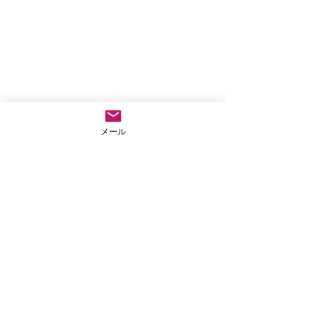
メール
コメント
仏教テレフォン相談
外に出なきゃもっ
コメントを追加…