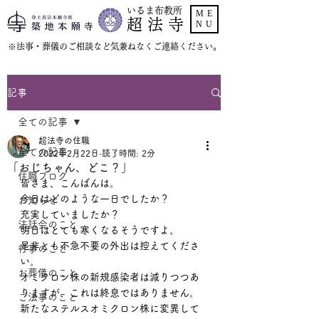
いるま布教所
ME
超 法 寺
NU
​※法事・葬儀のご相談など気兼ねなくご連絡ください。
記事
全ての記事
超法寺の住職
全ての記事
2022年2月22日
読了時間: 2分
「おじちゃん、どこ？」
住職ブログ
皆さま、こんばんは。
今日はどのような一日でしたか？
お知らせ
充実していましたか？
法話会のこと
明日はとても寒くなるそうですよ。
是非とも不急不要の外出は控えてくださ
行事のこと
い。
お葬儀のこと
オミクロン株の新規感染者は減りつつあ
りますが、これは終息ではありません。
ご法事のこと
新たなステルスオミクロン株に変異して