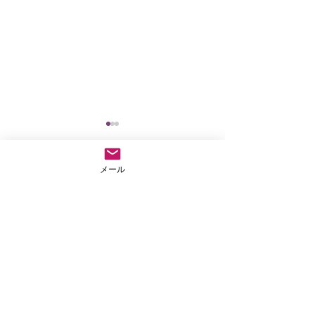
メール
コメント
仏教テレフォン相談
外に出なきゃもっ
コメントを追加…
ない
法事や葬儀のご依頼など気兼ねなくご連絡ださい