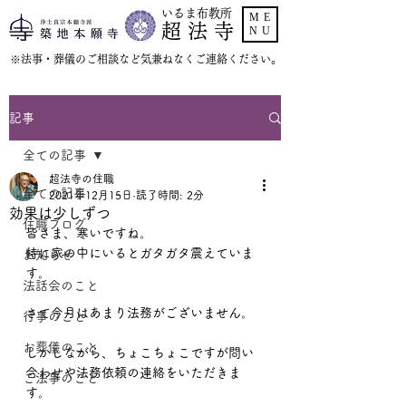
いるま布教所
ME
超 法 寺
NU
​※法事・葬儀のご相談など気兼ねなくご連絡ください。
記事
全ての記事
超法寺の住職
全ての記事
2021年12月15日
読了時間: 2分
効果は少しずつ
住職ブログ
皆さま、寒いですね。
特に家の中にいるとガタガタ震えていま
お知らせ
す。
法話会のこと
さて今月はあまり法務がございません。
行事のこと
お葬儀のこと
しかしながら、ちょこちょこですが問い
合わせや法務依頼の連絡をいただきま
ご法事のこと
す。