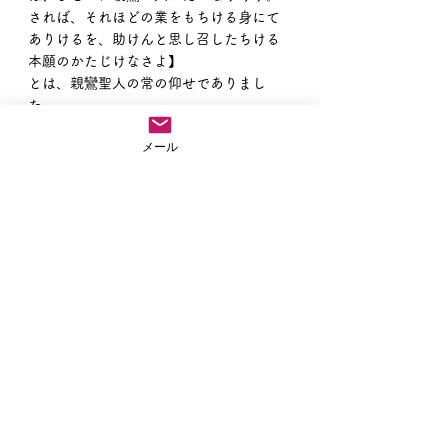
されば、それほどの業をもちける身にて
ありけるを、助けんと思し召したちける
本願のかたじけなさよ】
とは、親鸞聖人の常の仰せでありまし
た。
メール
皆さんは、親鸞のところに自分の名前を
置き換えて何度でも読んでみてくだされ
ば阿弥陀如来さまの親心がわかるはずで
す。
南無阿弥陀仏(-∧-)合掌・・・
住職ブログ
すべて表示
最新記事