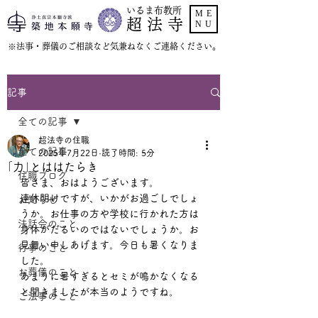
いるま布教所
ME
超 法 寺
NU
​※法事・葬儀のご相談など気兼ねなくご連絡ください。
記事
全ての記事
超法寺の住職
全ての記事
2025年7月22日
読了時間: 5分
｢力｣とははたらき
住職ブログ
皆さま、おはようございます。
連休明けですが、いかがお過ごしでしょ
お知らせ
うか。お仕事の方や学校に行かれた方は
法話会のこと
身体がだるいのではないでしょうか。お
見舞い申しあげます。今日も暑くなりま
行事のこと
した。
お葬儀のこと
あまりに暑すぎるとセミが鳴かなくなる
と聞きましたが本当のようですね。
ご法事のこと