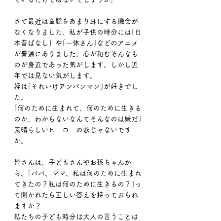
さて最近は童謡をあまり耳にする機会が
なくなりました。私が子供の時分には｢日
本昔ばなし」や｢一休さん｣などのアニメ
が普通にありました。心が和むそんなも
のが身近であった気がします。しかし近
年では見ない気がします。
姪は｢それいけアンパンマン｣が好きでし
た。
｢何のために生まれて、何のために生きる
のか、わからないなんてそんなのは嫌だ｣
素晴らしいヒーローの歌じゃないです
か。
皆さんは、子どもさんやお孫ちゃんか
ら、｢パパ、ママ、私は何のために生まれ
てきたの？私は何のために生きるの？｣っ
て聞かれたら正しい答えを持っておられ
ますか？
私たちの子ども時分は大人の言うことは