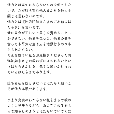
他力とは当てにならないものを何もしな
いで、ただ待ち望む他人まかせを他力本
願とは言わないのです。
他力とは【阿弥陀如来さまのご本願のは
たらき】を言います。
常に自分が正しいと周りを責めることし
かできない。他者を傷つけ、他者の命を
奪っても平気な生き方を地獄行きのタネ
ともわからない。
そんな危うい私をお見抜きくださった阿
弥陀如来さまの救わずにはおれないとい
うはたらきかけを、先手に願いかけられ
ているはたらきであります。
堕ちる私を堕とさないとはたらく願いこ
そが他力本願であります。
つまり真実のわからない私をまるで親の
ように見守りながら、あの手この手をも
って知らしめようとはたらいていてくだ