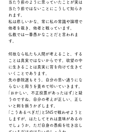
当たり前のように思っていたことが実は
当たり前ではないことにこうして知らさ
れます。
私は悲しいかな、常に私の常識や論理で
他者を裁き、他者と戦っています。
仏教では一番愚かなことだと言われま
す。
何故なら私たち人間が考えること、する
ことは真実ではないからです。欲望の中
に生きることは真実に背を向けて生きて
いくことであります。
先の参院選もそう。自分の思い通りにな
らないと周りを責めて叩いていきます。
｢おかしい、不正投票があったはず｣と疑
うのですね。自分の考えが正しい、正し
いと剣を振りかざします。
｢こうあるべぎだ｣とSNSで戦わせようと
しますが、はたしてそれは意味があるの
でしょうか。ただ自身の愚痴を吐き出し
ているだけではないでしょうか。