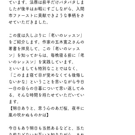
ています。法務は前半だけバタバタしま
したが後半はお暇にすごしながら、入間
市ファーストに貢献できような事柄をさ
せていただきました。
この度は久しぶりに「老いのレッスン」
をご紹介します。作家の五木寛之さんの
著書を拝見して、この「老いのレッス
ン」を知ってからは、毎晩寝る前に「老
いのレッスン」を実践しています。
といいましても特別なことではなく、
「このまま寝て目が覚めなくても後悔し
ないかな」ということを思いながら今日
一日の自らの日暮について思い返してみ
る。そんな時間を持たせていただいてい
ます。
【明日ありと、思う心のあだ桜、夜半に
嵐の吹かぬものかは】
今日もあり明日も当然あるなどと、当た
り前などないお互いと知りながら、それ