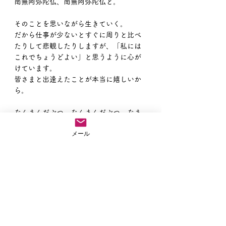
南無阿弥陀仏、南無阿弥陀仏と。
そのことを思いながら生きていく。
だから仕事が少ないとすぐに周りと比べ
たりして悲観したりしますが、「私には
これでちょうどよい」と思うように心が
けています。
皆さまと出逢えたことが本当に嬉しいか
ら。
なんまんだぶつ、なんまんだぶつ、なま
んだぶつ
メール
住職ブログ
すべて表示
最新記事