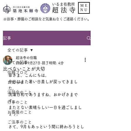
いるま布教所
ME
超 法 寺
NU
​※法事・葬儀のご相談など気兼ねなくご連絡ください。
記事
全ての記事
超法寺の住職
全ての記事
2023年9月27日
読了時間: 4分
比べないことが大切
住職ブログ
皆さま、こんにちは。
今日はまた暑い日差しが戻ってきまし
お知らせ
た。
法話会のこと
洗濯日和でありますね、おかげさまで
す。
行事のこと
またとない素晴らしい一日を過ごしまし
お葬儀のこと
ょう。
ご法事のこと
さて、9月もあっという間に終わろうとし