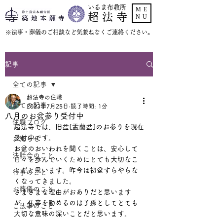
いるま布教所
ME
超 法 寺
NU
​※法事・葬儀のご相談など気兼ねなくご連絡ください。
記事
全ての記事
超法寺の住職
全ての記事
2023年7月25日
読了時間: 1分
八月のお盆参り受付中
住職ブログ
超法寺では、旧盆[盂蘭盆]のお参りを現在
受付中です。
お知らせ
お盆のおいわれを聞くことは、安心して
法話会のこと
日々を歩んでいくためにとても大切なこ
とだと思います。昨今は初盆すらやらな
行事のこと
くなってきました。
お葬儀のこと
さまざまな理由がおありだと思います
が、仏事を勤めるのは子孫としてとても
ご法事のこと
大切な意味の深いことだと思います。