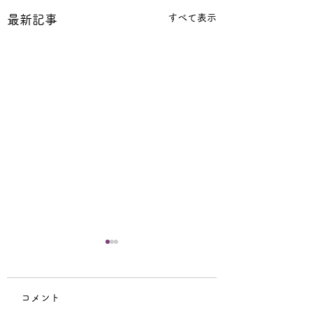
すべて表示
最新記事
宗祖降誕会（安穏
会）中止のお知ら
コメント