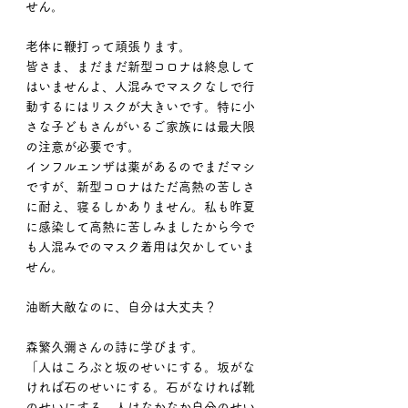
せん。
老体に鞭打って頑張ります。
皆さま、まだまだ新型コロナは終息して
はいませんよ、人混みでマスクなしで行
動するにはリスクが大きいです。特に小
さな子どもさんがいるご家族には最大限
の注意が必要です。
インフルエンザは薬があるのでまだマシ
ですが、新型コロナはただ高熱の苦しさ
に耐え、寝るしかありません。私も昨夏
に感染して高熱に苦しみましたから今で
も人混みでのマスク着用は欠かしていま
せん。
油断大敵なのに、自分は大丈夫？
森繁久彌さんの詩に学びます。
「人はころぶと坂のせいにする。坂がな
ければ石のせいにする。石がなければ靴
のせいにする。人はなかなか自分のせい