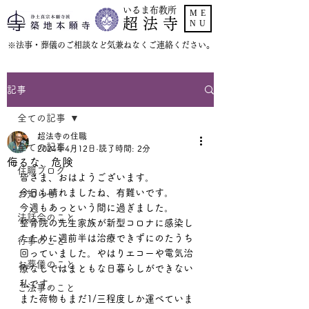
いるま布教所
ME
超 法 寺
NU
​※法事・葬儀のご相談など気兼ねなくご連絡ください。
記事
全ての記事
超法寺の住職
全ての記事
2024年4月12日
読了時間: 2分
侮るな、危険
住職ブログ
皆さま、おはようございます。
今日も晴れましたね、有難いです。
お知らせ
今週もあっという間に過ぎました。
法話会のこと
整骨院の先生家族が新型コロナに感染し
たために週前半は治療できずにのたうち
行事のこと
回っていました。やはりエコーや電気治
お葬儀のこと
療なしではまともな日暮らしができない
私です。
ご法事のこと
また荷物もまだ1/三程度しか運べていま