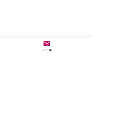
メール
コメント
仏教テレフォン相談
外に出なきゃもっ
コメントを追加…