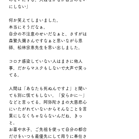
にしない」
何か笑えてしまいました。
本当にそうだなぁ。
自分の不注意のせいだなぁと、さすがは
森繁久彌さんですなぁと思いながら恩
師、松林宗恵先生を思い出しました。
コロナ感染していない人はまさに他人
事。だからマスクもしないで大声で笑っ
てる。
人間は「あなたも死ぬんですよ」と聞い
ても別に慌てもしない。「安らかに〜」
などと言ってる。阿弥陀さまの大慈悲心
にいたがれていないからそんなことを言
葉にしなくちゃならないんだね、きっ
と。
お墓や水子、ご先祖を使って自分の都合
だけをいつも最優先にして周りに奉仕さ