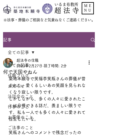
いるま布教所
ME
超 法 寺
NU
​※法事・葬儀のご相談など気兼ねなくご連絡ください。
記事
全ての記事
超法寺の住職
全ての記事
2023年2月27日
読了時間: 2分
何で天国やねん
住職ブログ
築地本願寺で笑福亭笑瓶さんの葬儀が営
まれた。愛くるしいあの笑顔を見られな
お知らせ
くなり寂しい限りです。
法話会のこと
しかしながら、多くの人々に愛されたこ
とは自慢できる話だ、羨ましい限りで
行事のこと
す。私も一人でも多くの人々に愛されて
お葬儀のこと
往生したいな。
ご法事のこと
笑瓶さんへのコメントで残念だったの