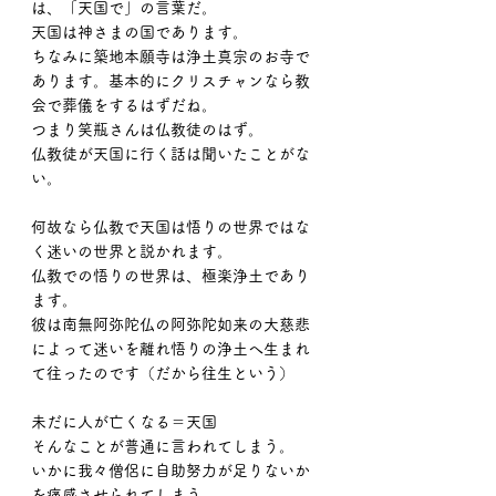
は、「天国で」の言葉だ。
天国は神さまの国であります。
ちなみに築地本願寺は浄土真宗のお寺で
あります。基本的にクリスチャンなら教
会で葬儀をするはずだね。
つまり笑瓶さんは仏教徒のはず。
仏教徒が天国に行く話は聞いたことがな
い。
何故なら仏教で天国は悟りの世界ではな
く迷いの世界と説かれます。
仏教での悟りの世界は、極楽浄土であり
ます。
彼は南無阿弥陀仏の阿弥陀如来の大慈悲
によって迷いを離れ悟りの浄土へ生まれ
て往ったのです（だから往生という）
未だに人が亡くなる＝天国
そんなことが普通に言われてしまう。
いかに我々僧侶に自助努力が足りないか
を痛感させられてしまう。