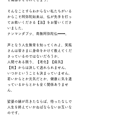
そんなことすらわからない私たちがいる
からこそ阿弥陀如来は、仏が先手を打っ
てお救いくださる【法】をお誓いくださ
いました。
ナンマンダブツ、南無阿弥陀仏••••••。
声となり人生無常を知ってくれよ、笑瓶
さんは皆さまに身命をかけて教えてくだ
さっているのではないだろうか。
人間である限り、【老化】【病気】
【死】からは決して逃れられません。
いつかということも決まっていません。
若いからとか元気だとか、健康に気を遣
っているからとかも全く関係ありませ
ん。
娑婆の縁が尽きたならば、待ったなしで
人生を終えていかねばならないお互いな
のです。