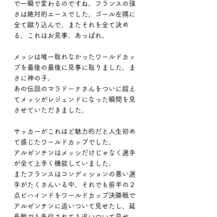
で一瞬で変わるのですね。フランスの強
さは絶対的エースでした。ゴール左隅に
全て蹴り込んで、またそれを全て決め
る。これはお見事、あっぱれ。
メッシは唯一取れなかったワールドカッ
プを最後の最後に見事に取りました。ま
さに神の子。
あの伝説のマラドーナさんをついに超え
てメッシがレジェンドになった瞬間を見
させていただきました。
サッカーがこれほど魅力的だと人生初め
て感じたワールドカップでした。
アルゼンチンはメッシだけじゃなく選手
が全て上手く機能していました。
またフランスはコンディションの悪い選
手がたくさんいる中、それでも前半の２
点ビハインドをワールドカップ決勝戦で
アルゼンチンに追いついて見せたし、延
長戦でも先行されても追いついて見せ