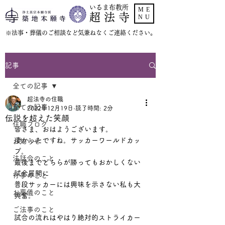
いるま布教所
ME
超 法 寺
NU
​※法事・葬儀のご相談など気兼ねなくご連絡ください。
記事
全ての記事
超法寺の住職
全ての記事
2022年12月19日
読了時間: 2分
伝説を超えた笑顔
住職ブログ
皆さま、おはようございます。
凄かったですね。サッカーワールドカッ
お知らせ
プ。
法話会のこと
最後までどちらが勝ってもおかしくない
試合展開に
行事のこと
普段サッカーには興味を示さない私も大
お葬儀のこと
興奮。
ご法事のこと
試合の流れはやはり絶対的ストライカー