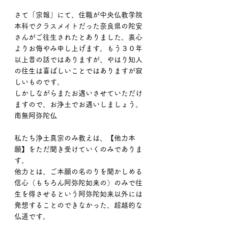
さて「宗報」にて、住職が中央仏教学院
本科でクラスメイトだった奈良県の陀安
さんがご往生されたとありました。衷心
よりお悔やみ申し上げます。もう３０年
以上昔の話ではありますが、やはり知人
の往生は喜ばしいことではありますが寂
しいものです。
しかしながらまたお遇いさせていただけ
ますので、お浄土でお遇いしましょう。
南無阿弥陀仏
私たち浄土真宗のみ教えは、【他力本
願】をただ聞き受けていくのみでありま
す。
他力とは、ご本願の名のりを聞かしめる
信心（もちろん阿弥陀如来の）のみで往
生を得させるという阿弥陀如来以外には
発想することのできなかった、超越的な
仏道です。