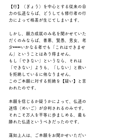
【行】（ぎょう）を中心とする従来の自
力の仏道ならば、どうしても修行者の行
力によって格差が生じてしまいます。
しかし、願力成就のみ名を聞かせていた
だくのみならば、善悪、賢愚、男女、老
少•••••いかなる者でも「これはできませ
ん」ということはあり得ません。
もし「できない」というなら、それは
「できない」よりも、「しない」と救い
を拒絶しているに他なりません。
このご本願に対する拒絶を【疑い】と言
われたのです。
本願を信じるか疑うかによって、仏道の
迷悟（めいご）が分判されるのみです。
それこそ万人を平等に歩ましめる、最も
勝れた仏道というべきだったのです。
蓮如上人は、ご本願をお聞かせいただい