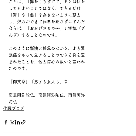
ことは、「罪をうちすてて」るとは何を
してもよいことではなく、できるだけ
「罪」や「悪」を為さないように努力
し、努力ができて罪悪を犯さずにすんだ
ならば、「おかげさまで•••」と慚愧（ざ
んぎ）することなのです。
このように慚愧と報恩のなかを、よき緊
張感をもって生きることのできる身を恵
まれたことを、他力信心の救いと言われ
たのです。
『御文章』「男子も女人も」章
南無阿弥陀仏、南無阿弥陀仏、南無阿弥
陀仏
住職ブログ