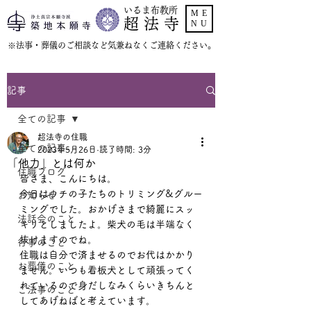
いるま布教所
ME
超 法 寺
NU
​※法事・葬儀のご相談など気兼ねなくご連絡ください。
記事
全ての記事
超法寺の住職
全ての記事
2023年5月26日
読了時間: 3分
「他力」とは何か
住職ブログ
皆さま、こんにちは。
今日はウチの子たちのトリミング&グルー
お知らせ
ミングでした。おかげさまで綺麗にスッ
法話会のこと
キリとしましたよ。柴犬の毛は半端なく
抜けますのでね。
行事のこと
住職は自分で済ませるのでお代はかかり
お葬儀のこと
ません。いつも看板犬として頑張ってく
れているので身だしなみくらいきちんと
ご法事のこと
してあげねばと考えています。